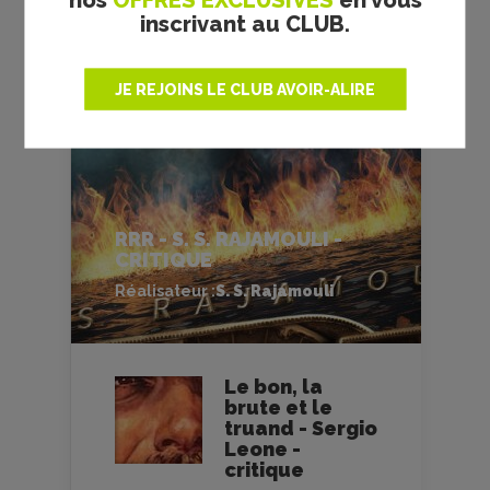
inscrivant au CLUB.
JE REJOINS LE CLUB AVOIR-ALIRE
RRR - S. S. RAJAMOULI -
CRITIQUE
Réalisateur :
S. S. Rajamouli
Le bon, la
brute et le
truand - Sergio
Leone -
critique