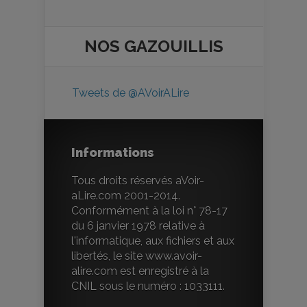
NOS
GAZOUILLIS
Tweets de @AVoirALire
Informations
Tous droits réservés aVoir-
aLire.com 2001-2014.
Conformément à la loi n° 78-17
du 6 janvier 1978 relative à
l'informatique, aux fichiers et aux
libertés, le site www.avoir-
alire.com est enregistré à la
CNIL sous le numéro : 1033111.