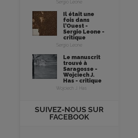
Sergio Leone
Il était une
fois dans
l’Ouest -
Sergio Leone -
critique
Sergio Leone
Le manuscrit
trouvé à
Saragosse -
Wojciech J.
Has - critique
Wojciech J. Has
SUIVEZ-NOUS SUR
FACEBOOK