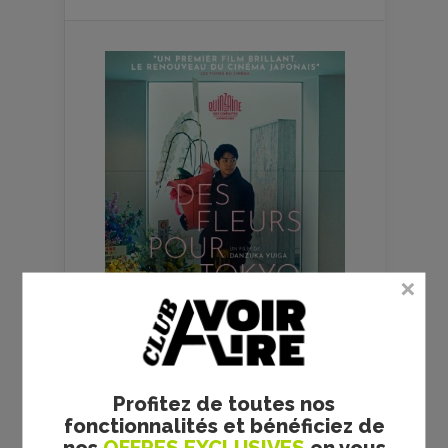
Profitez de toutes nos
fonctionnalités et bénéficiez de
FILMS
CULTES
nos
OFFRES EXCLUSIVES
en vous