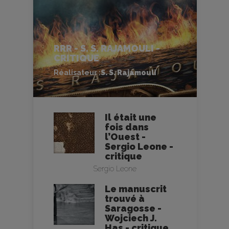
RRR - S. S. RAJAMOULI -
CRITIQUE
Réalisateur :
S. S. Rajamouli
Il était une
fois dans
l’Ouest -
Sergio Leone -
critique
Sergio Leone
Le manuscrit
trouvé à
Saragosse -
Wojciech J.
Has - critique