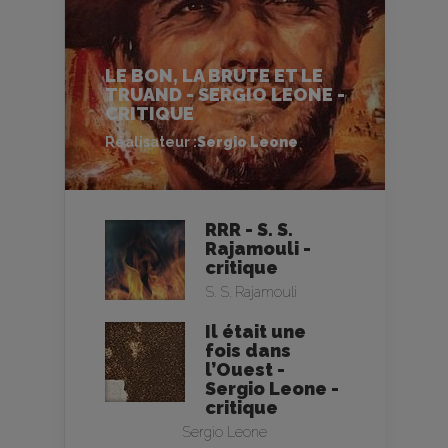
LE BON, LA BRUTE ET LE
TRUAND - SERGIO LEONE -
CRITIQUE
Réalisateur :
Sergio Leone
RRR - S. S.
Rajamouli -
critique
S. S. Rajamouli
Il était une
fois dans
l’Ouest -
Sergio Leone -
critique
Sergio Leone