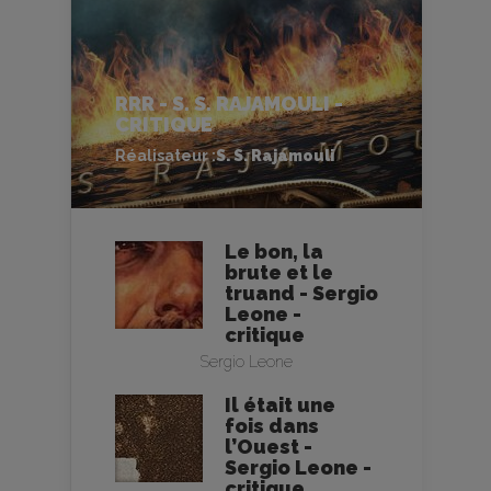
RRR - S. S. RAJAMOULI -
CRITIQUE
Réalisateur :
S. S. Rajamouli
Le bon, la
brute et le
truand - Sergio
Leone -
critique
Sergio Leone
Il était une
fois dans
l’Ouest -
Sergio Leone -
critique