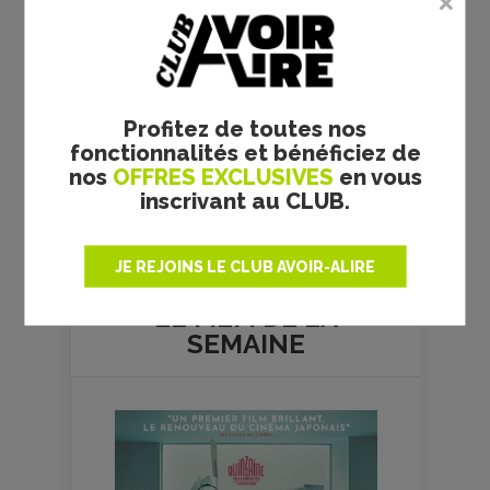
Profitez de toutes nos
fonctionnalités et bénéficiez de
nos
OFFRES EXCLUSIVES
en vous
inscrivant au CLUB.
Plus de films
JE REJOINS LE CLUB AVOIR-ALIRE
LE FILM DE
LA
SEMAINE