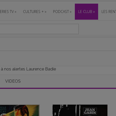
ERIES TV
»
CULTURES +
»
PODCAST
»
LE CLUB
»
LES REN
e à nos alertes Laurence Badie
VIDEOS