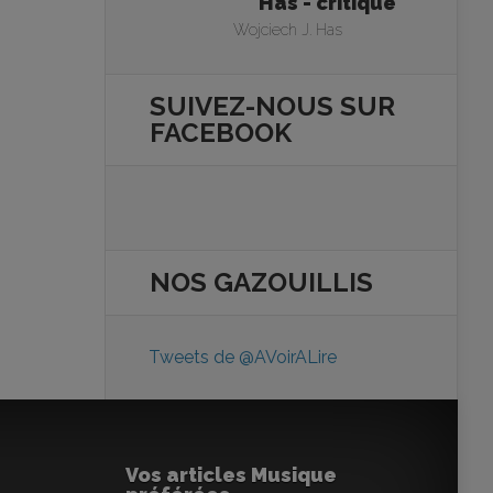
Has - critique
Wojciech J. Has
SUIVEZ-NOUS SUR
FACEBOOK
NOS
GAZOUILLIS
Tweets de @AVoirALire
Vos articles Musique