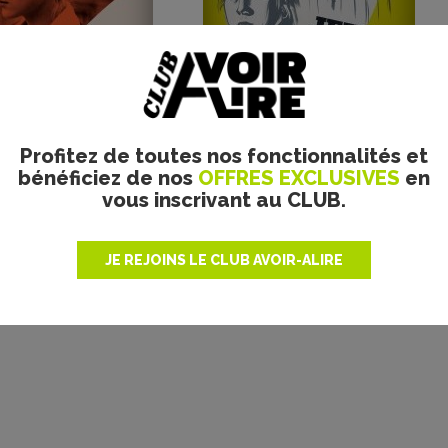
Profitez de toutes nos fonctionnalités et
Plus de films
bénéficiez de nos
OFFRES EXCLUSIVES
en
vous inscrivant au CLUB.
JE REJOINS LE CLUB AVOIR-ALIRE