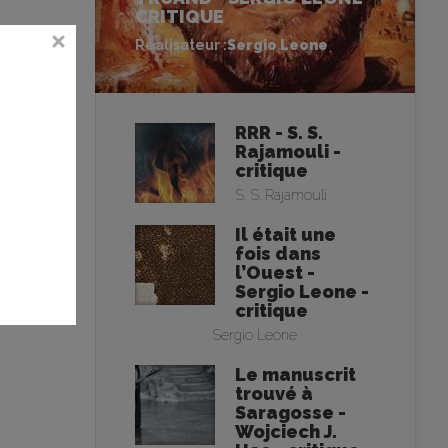
CRITIQUE
Réalisateur :
Sergio Leone
RRR - S. S.
Rajamouli -
critique
S. S. Rajamouli
Il était une
fois dans
l’Ouest -
Sergio Leone -
critique
Sergio Leone
Le manuscrit
trouvé à
Saragosse -
Wojciech J.