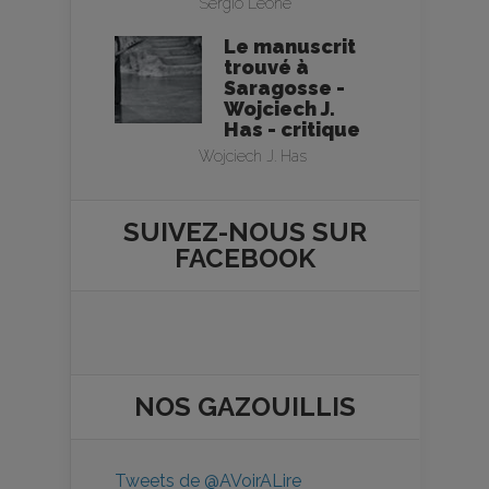
Sergio Leone
Le manuscrit
trouvé à
Saragosse -
Wojciech J.
Has - critique
Wojciech J. Has
SUIVEZ-NOUS SUR
FACEBOOK
NOS
GAZOUILLIS
Tweets de @AVoirALire