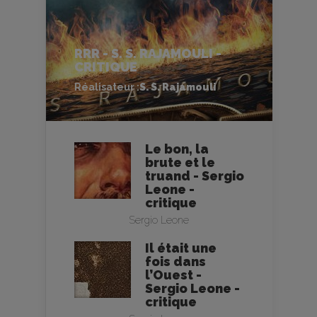
RRR - S. S. RAJAMOULI -
CRITIQUE
Réalisateur :
S. S. Rajamouli
Le bon, la
brute et le
truand - Sergio
Leone -
critique
Sergio Leone
Il était une
fois dans
l’Ouest -
Sergio Leone -
critique