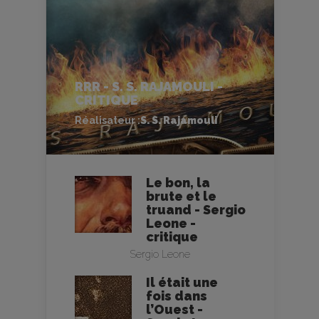
RRR - S. S. RAJAMOULI -
CRITIQUE
Réalisateur :
S. S. Rajamouli
Le bon, la
brute et le
truand - Sergio
Leone -
critique
Sergio Leone
Il était une
fois dans
l’Ouest -