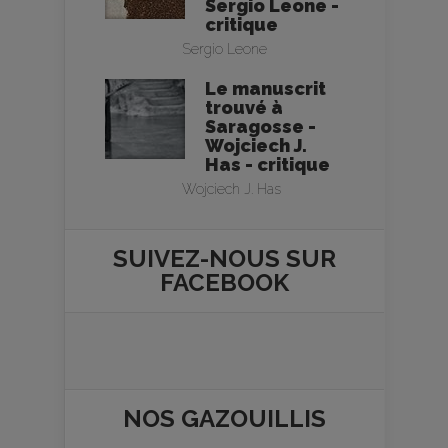
Sergio Leone -
critique
Sergio Leone
Le manuscrit
trouvé à
Saragosse -
Wojciech J.
Has - critique
Wojciech J. Has
SUIVEZ-NOUS SUR
FACEBOOK
NOS
GAZOUILLIS