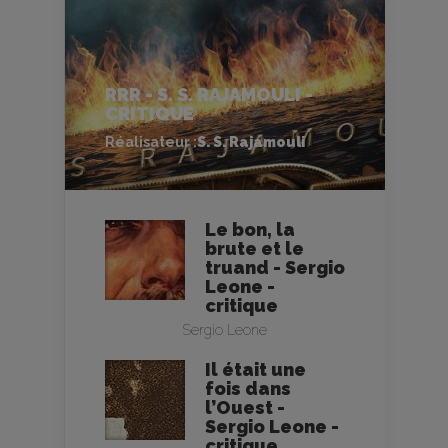
RRR - S. S. RAJAMOULI -
CRITIQUE
Réalisateur :
S. S. Rajamouli
Le bon, la
brute et le
truand - Sergio
Leone -
critique
Sergio Leone
Il était une
fois dans
l’Ouest -
Sergio Leone -
critique