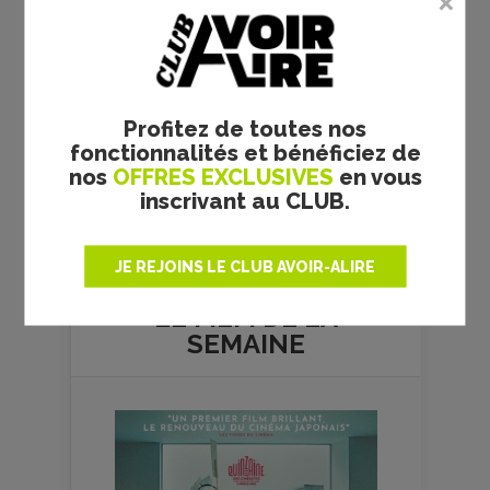
Profitez de toutes nos
fonctionnalités et bénéficiez de
nos
OFFRES EXCLUSIVES
en vous
inscrivant au CLUB.
Plus de films
JE REJOINS LE CLUB AVOIR-ALIRE
LE FILM DE
LA
SEMAINE