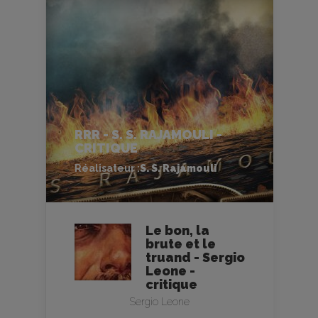
RRR - S. S. RAJAMOULI -
CRITIQUE
Réalisateur :
S. S. Rajamouli
Le bon, la
brute et le
truand - Sergio
Leone -
critique
Sergio Leone