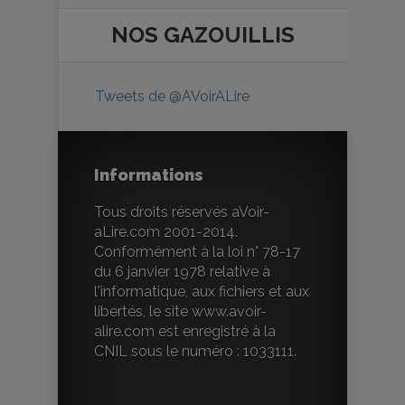
NOS
GAZOUILLIS
Tweets de @AVoirALire
Informations
Tous droits réservés aVoir-
aLire.com 2001-2014.
Conformément à la loi n° 78-17
du 6 janvier 1978 relative à
l'informatique, aux fichiers et aux
libertés, le site www.avoir-
alire.com est enregistré à la
CNIL sous le numéro : 1033111.