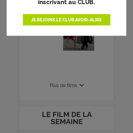
inscrivant au CLUB.
JE REJOINS LE CLUB AVOIR-ALIRE
Plus de films
LE FILM DE
LA
SEMAINE