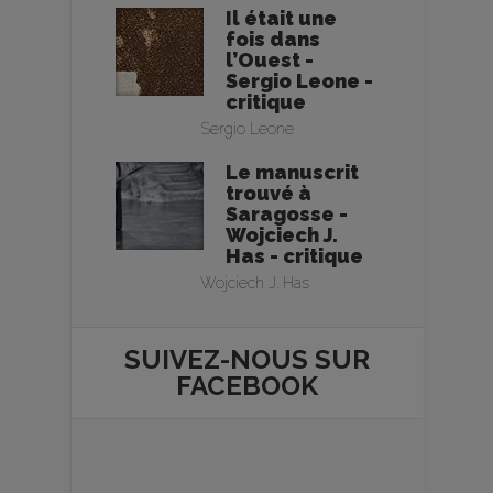
Il était une
fois dans
l’Ouest -
Sergio Leone -
critique
Sergio Leone
Le manuscrit
trouvé à
Saragosse -
Wojciech J.
Has - critique
Wojciech J. Has
SUIVEZ-NOUS SUR
FACEBOOK