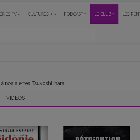
ERIES TV
»
CULTURES +
»
PODCAST
»
LE CLUB
»
LES REN
 à nos alertes Tsuyoshi Ihara
VIDEOS