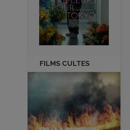
FILMS
CULTES
RRR - S. S. RAJAMOULI -