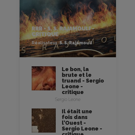
RRR - S. S. RAJAMOULI -
CRITIQUE
Réalisateur :
S. S. Rajamouli
Le bon, la
brute et le
truand - Sergio
Leone -
critique
Sergio Leone
Il était une
fois dans
l’Ouest -
Sergio Leone -
critique