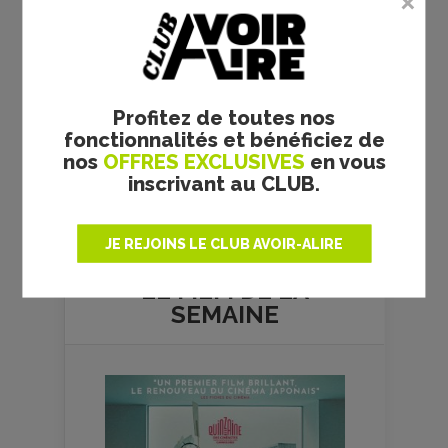
Profitez de toutes nos
fonctionnalités et bénéficiez de
nos
OFFRES EXCLUSIVES
en vous
inscrivant au CLUB.
Plus de films
JE REJOINS LE CLUB AVOIR-ALIRE
LE FILM DE
LA
SEMAINE