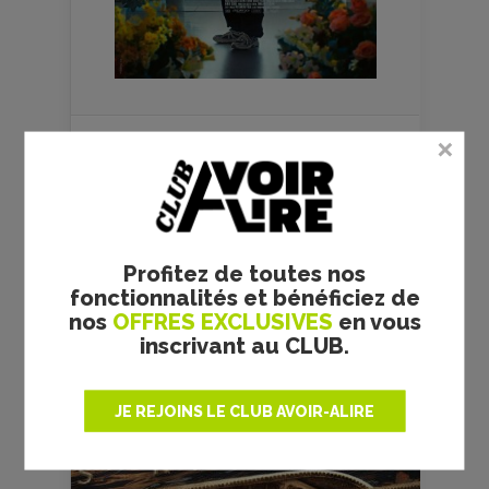
FILMS
CULTES
Profitez de toutes nos
fonctionnalités et bénéficiez de
nos
OFFRES EXCLUSIVES
en vous
inscrivant au CLUB.
RRR - S. S. RAJAMOULI -
JE REJOINS LE CLUB AVOIR-ALIRE
CRITIQUE
Réalisateur :
S. S. Rajamouli