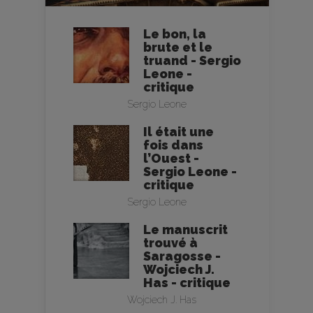
Le bon, la
brute et le
truand - Sergio
Leone -
critique
Sergio Leone
Il était une
fois dans
l’Ouest -
Sergio Leone -
critique
Sergio Leone
Le manuscrit
trouvé à
Saragosse -
Wojciech J.
Has - critique
Wojciech J. Has