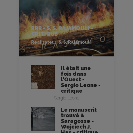
RRR - S. S. RAJAMOULI -
CRITIQUE
Réalisateur :
S. S. Rajamouli
Il était une
fois dans
l’Ouest -
Sergio Leone -
critique
Sergio Leone
Le manuscrit
trouvé à
Saragosse -
Wojciech J.
Has - critique