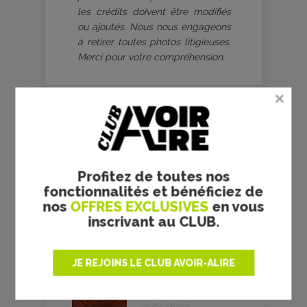
les crédits doivent être modifiés
ou ajoutés. Nous nous engageons
à retirer toutes photos litigieuses.
Merci pour votre compréhension.
WES CRAVEN
Profitez de toutes nos
fonctionnalités et bénéficiez de
Scream - Wes
nos
OFFRES EXCLUSIVES
en vous
Craven -
inscrivant au CLUB.
critique
16/07/1997
JE REJOINS LE CLUB AVOIR-ALIRE
Shocker - Wes
Craven -
critique