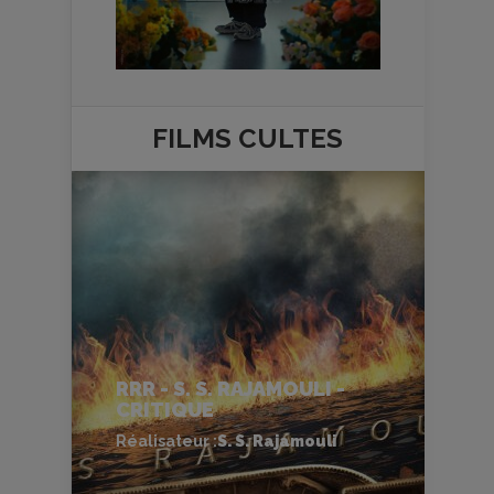
FILMS
CULTES
RRR - S. S. RAJAMOULI -
CRITIQUE
Réalisateur :
S. S. Rajamouli