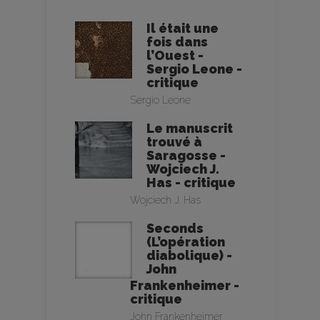
Il était une
fois dans
l’Ouest -
Sergio Leone -
critique
Sergio Leone
Le manuscrit
trouvé à
Saragosse -
Wojciech J.
Has - critique
Wojciech J. Has
Seconds
(L’opération
diabolique) -
John
Frankenheimer -
critique
John Frankenheimer