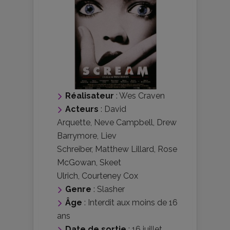
Réalisateur
:
Wes Craven
Acteurs
:
David
Arquette
,
Neve Campbell
,
Drew
Barrymore
,
Liev
Schreiber
,
Matthew Lillard
,
Rose
McGowan
,
Skeet
Ulrich
,
Courteney Cox
Genre
:
Slasher
Âge
:
Interdit aux moins de 16
ans
Date de sortie
: 16 juillet