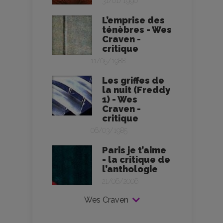
31/01/1990
L’emprise des
ténèbres - Wes
Craven -
critique
11/05/1988
Les griffes de
la nuit (Freddy
1) - Wes
Craven -
critique
06/03/1985
Paris je t’aime
- la critique de
l’anthologie
21/06/2006
Wes Craven