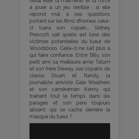
serial killer la malmène, et la force
à jouer à un jeu terrible : si elle
répond mal à ses questions
portant sur les films d’horreur, celui-
ci tuera son copain... Sidney
Prescott sait qu’elle est l’une des
victimes potentielles du tueur de
Woodsboro. Celle-ci ne sait plus à
qui faire confiance. Entre Billy, son
petit ami, sa meilleure amie Tatum
et son frère Dewey, ses copains de
classe Stuart et Randy, la
journaliste arriviste Gale Weathers
et son caméraman Kenny qui
traînent tout le temps dans les
parages et son père toujours
absent, qui se cache derrière le
masque du tueur ?