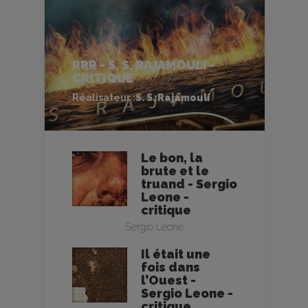
RRR - S. S. RAJAMOULI -
CRITIQUE
Réalisateur :
S. S. Rajamouli
Le bon, la
brute et le
truand - Sergio
Leone -
critique
Sergio Leone
Il était une
fois dans
l’Ouest -
Sergio Leone -
critique