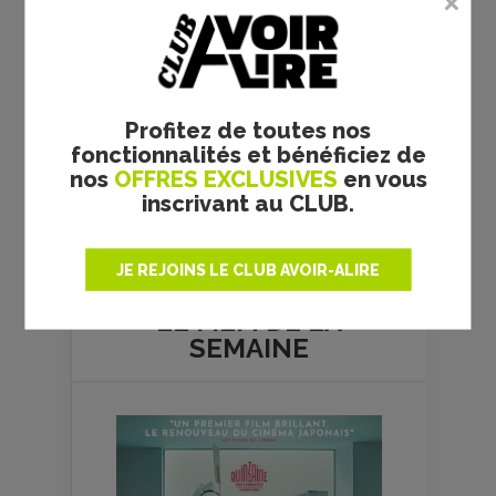
Profitez de toutes nos
fonctionnalités et bénéficiez de
nos
OFFRES EXCLUSIVES
en vous
inscrivant au CLUB.
Plus de films
JE REJOINS LE CLUB AVOIR-ALIRE
LE FILM DE
LA
SEMAINE