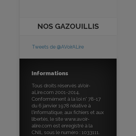
NOS
GAZOUILLIS
Tweets de @AVoirALire
Informations
Tous droits réservés aVoir-
aLire.com 2001-2014.
Conformément à la loi n° 78-17
du 6 janvier 1978 relative à
l'informatique, aux fichiers et aux
libertés, le site www.avoir-
alire.com est enregistré à la
CNIL sous le numéro : 1033111.