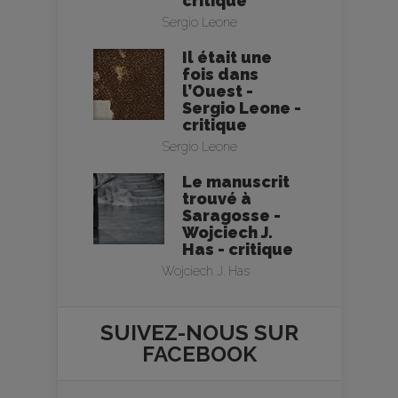
critique
Sergio Leone
Il était une
fois dans
l’Ouest -
Sergio Leone -
critique
Sergio Leone
Le manuscrit
trouvé à
Saragosse -
Wojciech J.
Has - critique
Wojciech J. Has
SUIVEZ-NOUS SUR
FACEBOOK