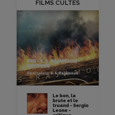
FILMS
CULTES
RRR - S. S. RAJAMOULI -
CRITIQUE
Réalisateur :
S. S. Rajamouli
Le bon, la
brute et le
truand - Sergio
Leone -