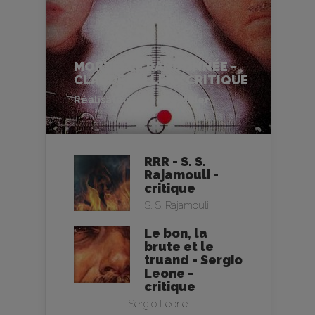
MORTELLE RANDONNÉE -
CLAUDE MILLER - CRITIQUE
Réalisateur :
Claude Miller
RRR - S. S.
Rajamouli -
critique
S. S. Rajamouli
Le bon, la
brute et le
truand - Sergio
Leone -
critique
Sergio Leone