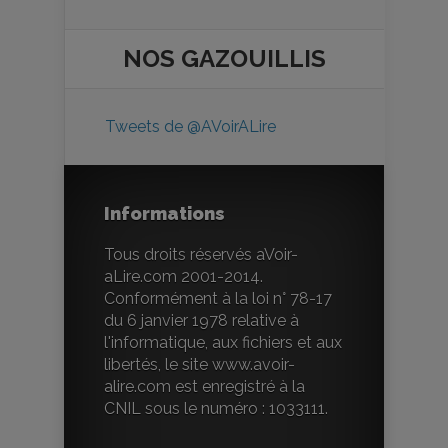
NOS
GAZOUILLIS
Tweets de @AVoirALire
Informations
Tous droits réservés aVoir-
aLire.com 2001-2014.
Conformément à la loi n° 78-17
du 6 janvier 1978 relative à
l'informatique, aux fichiers et aux
libertés, le site www.avoir-
alire.com est enregistré à la
CNIL sous le numéro : 1033111.