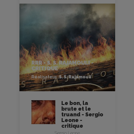
RRR - S. S. RAJAMOULI -
CRITIQUE
Réalisateur :
S. S. Rajamouli
Le bon, la
brute et le
truand - Sergio
Leone -
critique
Sergio Leone