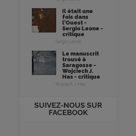
Il était une
fois dans
l’Ouest -
Sergio Leone -
critique
Sergio Leone
Le manuscrit
trouvé à
Saragosse -
Wojciech J.
Has - critique
Wojciech J. Has
SUIVEZ-NOUS SUR
FACEBOOK