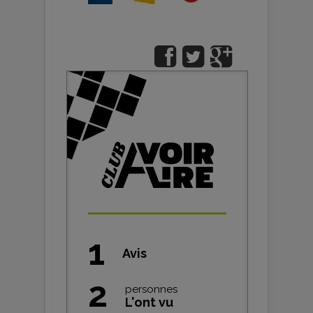
1
Avis
2
personnes
L'ont vu