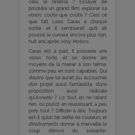
cela, le cinéma ? Essayer de
produire un grand film, explorer sa
vision, coûte que coûte ? C’est ce
que fait Leos Carax à chaque
sortie, et il semblerait qu’il ait
poussé le curseur encore plus loin,
huit ans après
Holy Motors
.
Carax est à part. Il possède une
vision forte, et se donne les
moyens de la mener à son terme,
comme peu en sont capables. Qui
d’autre que lui aurait pu accoucher
d’un projet aussi fantaisiste, d’une
proposition aussi radicale
qu’
Annette
? Le tout en ne ratant
rien, ou plutôt en réussissant à peu
près tout ? Difficile à dire. Toujours
est-il qu’un tel défilé de couleurs et
d’instruments donne à merveille le
coup d’envoi du soixante-