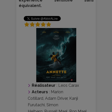
expérience sensitive sans
équivalent.
Réalisateur
:
Leos Carax
Acteurs
:
Marion
Cotillard
,
Adam Driver
,
Kanji
Furutachi
,
Simon
Helberg
,
Russell Mael
,
Ron Mael