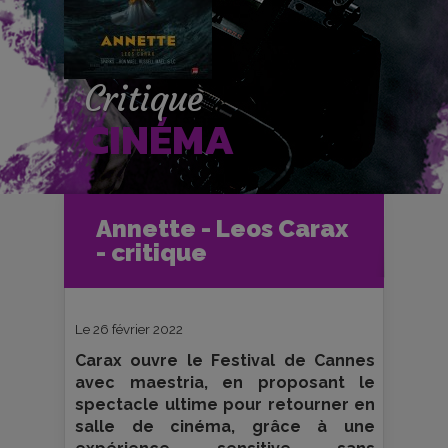
Critique
CINÉMA
Accueil
Cinéma
Annette - Leos Carax
Critiques et fiches films
- critique
Annette - Leos Carax - critique
Le 26 février 2022
Carax ouvre le Festival de Cannes
avec maestria, en proposant le
spectacle ultime pour retourner en
salle de cinéma, grâce à une