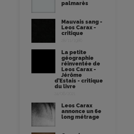
palmarès
Mauvais sang -
Leos Carax -
critique
28/11/1986
La petite
géographie
réinventée de
Leos Carax -
Jérôme
d’Estais - critique
du livre
24/06/2021
Leos Carax
annonce un 6e
long métrage