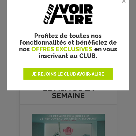
Profitez de toutes nos
fonctionnalités et bénéficiez de
nos
OFFRES EXCLUSIVES
en vous
inscrivant au CLUB.
Plus de films
JE REJOINS LE CLUB AVOIR-ALIRE
LE FILM DE
LA
SEMAINE