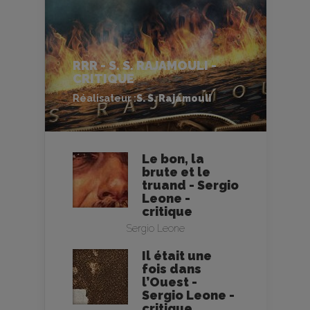
RRR - S. S. RAJAMOULI -
CRITIQUE
Réalisateur :
S. S. Rajamouli
Le bon, la
brute et le
truand - Sergio
Leone -
critique
Sergio Leone
Il était une
fois dans
l’Ouest -
Sergio Leone -
critique