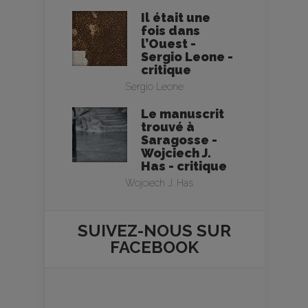
Il était une
fois dans
l’Ouest -
Sergio Leone -
critique
Sergio Leone
Le manuscrit
trouvé à
Saragosse -
Wojciech J.
Has - critique
Wojciech J. Has
SUIVEZ-NOUS SUR
FACEBOOK