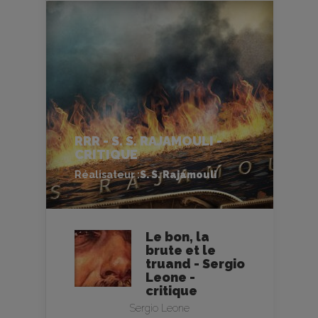
RRR - S. S. RAJAMOULI -
CRITIQUE
Réalisateur :
S. S. Rajamouli
Le bon, la
brute et le
truand - Sergio
Leone -
critique
Sergio Leone