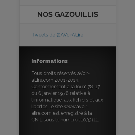
NOS
GAZOUILLIS
Tweets de @AVoirALire
Informations
Tous droits réservés aVoir-
aLire.com 2001-2014.
Conformément à la loi n° 78-17
du 6 janvier 1978 relative à
l'informatique, aux fichiers et aux
libertés, le site www.avoir-
alire.com est enregistré à la
CNIL sous le numéro : 1033111.