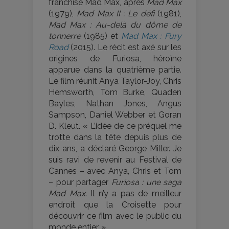
franchise Mad Max, après
Mad Max
(1979),
Mad Max II : Le défi
(1981),
Mad Max : Au-delà du dôme de
tonnerre
(1985) et
Mad Max : Fury
Road
(2015). Le récit est axé sur les
origines de Furiosa, héroïne
apparue dans la quatrième partie.
Le film réunit Anya Taylor-Joy, Chris
Hemsworth, Tom Burke, Quaden
Bayles, Nathan Jones, Angus
Sampson, Daniel Webber et Goran
D. Kleut. « L’idée de ce préquel me
trotte dans la tête depuis plus de
dix ans, a déclaré George Miller. Je
suis ravi de revenir au Festival de
Cannes – avec Anya, Chris et Tom
– pour partager
Furiosa : une saga
Mad Max
. Il n’y a pas de meilleur
endroit que la Croisette pour
découvrir ce film avec le public du
monde entier. »