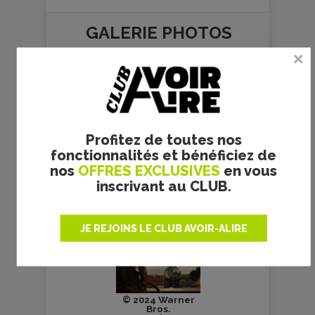
GALERIE PHOTOS
Profitez de toutes nos
fonctionnalités et bénéficiez de
© 2024 Warner
nos
OFFRES EXCLUSIVES
en vous
Bros.
inscrivant au CLUB.
Entertainment
Inc. Tous droits
réservés.
JE REJOINS LE CLUB AVOIR-ALIRE
© 2024 Warner
Bros.