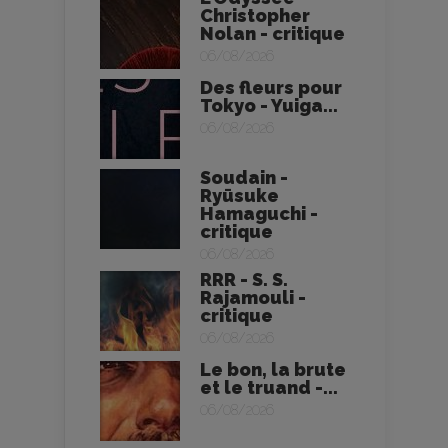
Christopher
Nolan - critique
06/08/2026
Des fleurs pour
Tokyo - Yuiga...
06/08/2026
Soudain -
Ryūsuke
Hamaguchi -
critique
06/08/2026
RRR - S. S.
Rajamouli -
critique
06/08/2026
Le bon, la brute
et le truand -...
06/08/2026