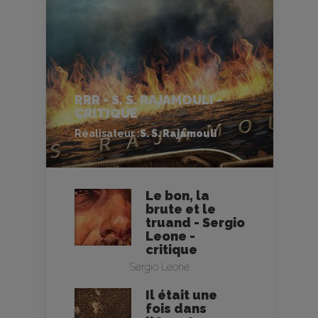
RRR - S. S. RAJAMOULI -
CRITIQUE
Réalisateur :
S. S. Rajamouli
Le bon, la
brute et le
truand - Sergio
Leone -
critique
Sergio Leone
Il était une
fois dans