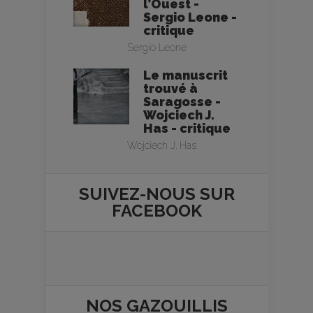
l’Ouest -
Sergio Leone -
critique
Sergio Leone
Le manuscrit
trouvé à
Saragosse -
Wojciech J.
Has - critique
Wojciech J. Has
SUIVEZ-NOUS SUR
FACEBOOK
NOS
GAZOUILLIS