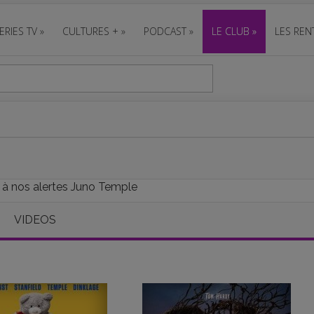
ERIES TV
»
CULTURES +
»
PODCAST
»
LE CLUB
»
LES REN
e à nos alertes Juno Temple
VIDEOS