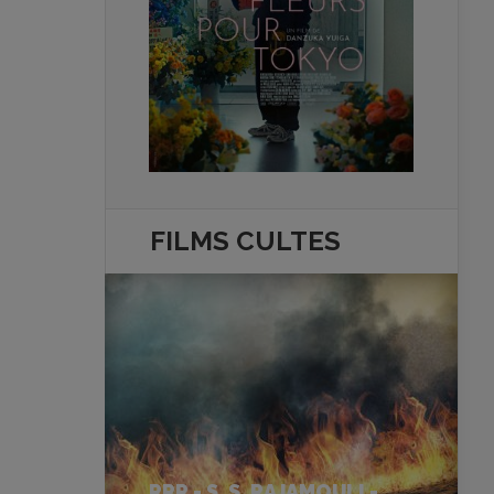
FILMS
CULTES
RRR - S. S. RAJAMOULI -