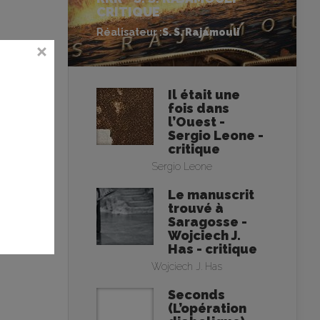
CRITIQUE
Réalisateur :
S. S. Rajamouli
Il était une
fois dans
l’Ouest -
Sergio Leone -
critique
Sergio Leone
Le manuscrit
trouvé à
Saragosse -
Wojciech J.
Has - critique
Wojciech J. Has
Seconds
(L’opération