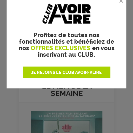
Profitez de toutes nos
fonctionnalités et bénéficiez de
nos
OFFRES EXCLUSIVES
en vous
inscrivant au CLUB.
Plus de films
JE REJOINS LE CLUB AVOIR-ALIRE
LE FILM DE
LA
SEMAINE