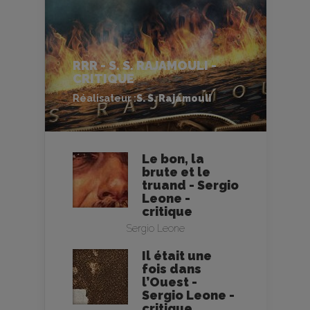
RRR - S. S. RAJAMOULI -
CRITIQUE
Réalisateur :
S. S. Rajamouli
Le bon, la
brute et le
truand - Sergio
Leone -
critique
Sergio Leone
Il était une
fois dans
l’Ouest -
Sergio Leone -
critique