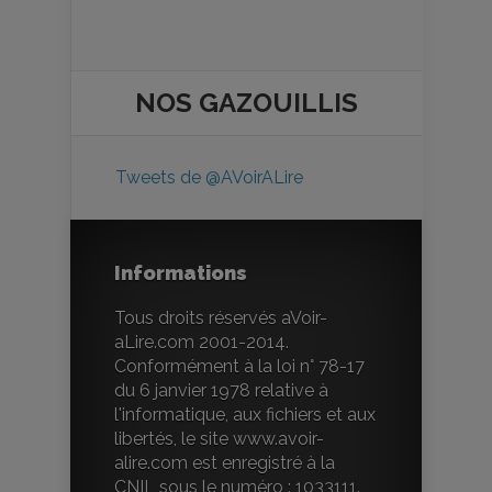
NOS
GAZOUILLIS
Tweets de @AVoirALire
Informations
Tous droits réservés aVoir-
aLire.com 2001-2014.
Conformément à la loi n° 78-17
du 6 janvier 1978 relative à
l'informatique, aux fichiers et aux
libertés, le site www.avoir-
alire.com est enregistré à la
CNIL sous le numéro : 1033111.