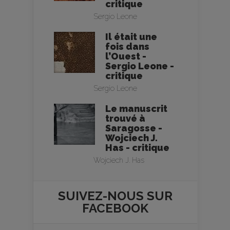
critique
Sergio Leone
Il était une
fois dans
l’Ouest -
Sergio Leone -
critique
Sergio Leone
Le manuscrit
trouvé à
Saragosse -
Wojciech J.
Has - critique
Wojciech J. Has
SUIVEZ-NOUS SUR
FACEBOOK