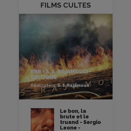
FILMS
CULTES
RRR - S. S. RAJAMOULI -
CRITIQUE
Réalisateur :
S. S. Rajamouli
Le bon, la
brute et le
truand - Sergio
Leone -