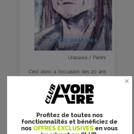
Urasawa / Panini
C’est donc à l’occasion des 20 ans
de
20th Century Boys
que Panini a
choisi d’en lancer une nouvelle
édition, dite « Perfect » (sans
doute pour se démarquer de
l’édition « Deluxe » sortie en 2014).
Cette intégrale sortie en 2016 au
Profitez de toutes nos
Japon compte 11 volumes
fonctionnalités et bénéficiez de
doubles, que l’on retrouve en
nos
OFFRES EXCLUSIVES
en vous
France aujourd’hui avec une