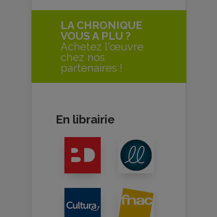
LA CHRONIQUE
VOUS A PLU ?
Achetez l'œuvre
chez nos
partenaires !
En librairie