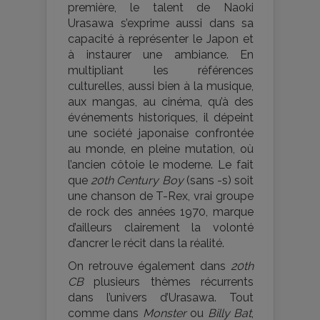
première, le talent de Naoki
Urasawa s’exprime aussi dans sa
capacité à représenter le Japon et
à instaurer une ambiance. En
multipliant les références
culturelles, aussi bien à la musique,
aux mangas, au cinéma, qu’à des
événements historiques, il dépeint
une société japonaise confrontée
au monde, en pleine mutation, où
l’ancien côtoie le moderne. Le fait
que
20th Century Boy
(sans -s) soit
une chanson de T-Rex, vrai groupe
de rock des années 1970, marque
d’ailleurs clairement la volonté
d’ancrer le récit dans la réalité.
On retrouve également dans
20th
CB
plusieurs thèmes récurrents
dans l’univers d’Urasawa. Tout
comme dans
Monster
ou
Billy Bat
,