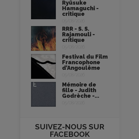
Ryūsuke
Hamaguchi -
critique
05/08/2026
RRR - S. S.
Rajamouli -
critique
05/08/2026
Festival du Film
Francophone
d’Angoulême
05/08/2026
Mémoire de
fille - Judith
Godrèche -...
05/08/2026
SUIVEZ-NOUS SUR
FACEBOOK