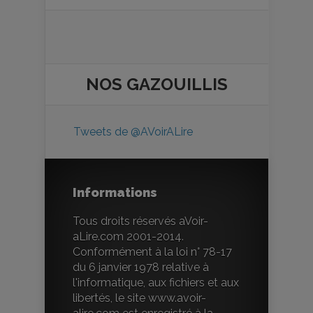
NOS
GAZOUILLIS
Tweets de @AVoirALire
Informations
Tous droits réservés aVoir-
aLire.com 2001-2014.
Conformément à la loi n° 78-17
du 6 janvier 1978 relative à
l'informatique, aux fichiers et aux
libertés, le site www.avoir-