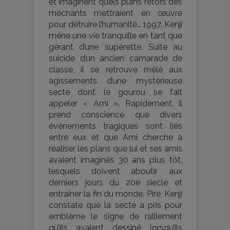
et imaginent quels plans retors des
méchants mettraient en œuvre
pour détruire l’humanité… 1997. Kenji
mène une vie tranquille en tant que
gérant d’une supérette. Suite au
suicide d’un ancien camarade de
classe, il se retrouve mêlé aux
agissements d’une mystérieuse
secte dont le gourou se fait
appeler « Ami ». Rapidement, il
prend conscience que divers
événements tragiques sont liés
entre eux et que Ami cherche à
réaliser les plans que lui et ses amis
avaient imaginés 30 ans plus tôt,
lesquels doivent aboutir aux
derniers jours du 20e siècle et
entrainer la fin du monde. Pire, Kenji
constate que la secte a pris pour
emblème le signe de ralliement
qu’ils avaient dessiné lorsqu’ils