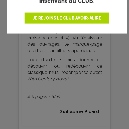
inscrivant au CLUB.
nouvelle traduction (elle peut
néanmoins surprendre lorsque l’on
JE REJOINS LE CLUB AVOIR-ALIRE
est habitué à lire « konbini » pour
désigner les traditionnelles
supérettes japonaises et que l’on
croise « convini »). Vu l’épaisseur
des ouvrages, le marque-page
offert est par ailleurs appréciable.
L’opportunité est ainsi donnée de
découvrir ou redécouvrir ce
classique multi-récompensé qu’est
20th Century Boys
!
416 pages - 16 €
Guillaume Picard