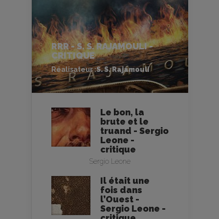
RRR - S. S. RAJAMOULI -
CRITIQUE
Réalisateur :
S. S. Rajamouli
Le bon, la
brute et le
truand - Sergio
Leone -
critique
Sergio Leone
Il était une
fois dans
l’Ouest -
Sergio Leone -
critique