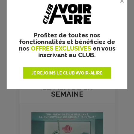
Profitez de toutes nos
fonctionnalités et bénéficiez de
nos
OFFRES EXCLUSIVES
en vous
inscrivant au CLUB.
Plus de films
JE REJOINS LE CLUB AVOIR-ALIRE
LE FILM DE
LA
SEMAINE