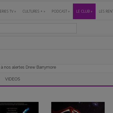
ERIES TV
»
CULTURES +
»
PODCAST
»
LE CLUB
»
LES REN
e à nos alertes Drew Barrymore
VIDEOS