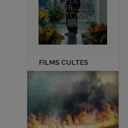
FILMS
CULTES
RRR - S. S. RAJAMOULI -