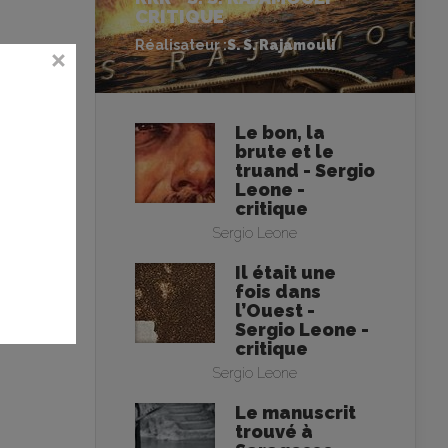
CRITIQUE
Réalisateur :
S. S. Rajamouli
Le bon, la
brute et le
truand - Sergio
Leone -
critique
Sergio Leone
Il était une
fois dans
l’Ouest -
Sergio Leone -
critique
Sergio Leone
Le manuscrit
trouvé à