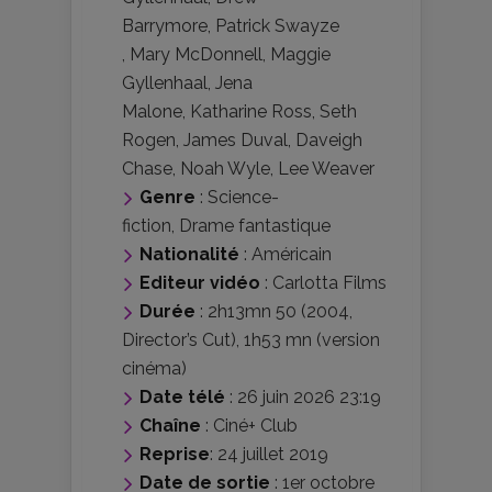
Barrymore
,
Patrick Swayze
,
Mary McDonnell
,
Maggie
Gyllenhaal
,
Jena
Malone
,
Katharine Ross
,
Seth
Rogen
,
James Duval
,
Daveigh
Chase
,
Noah Wyle
,
Lee Weaver
Genre
:
Science-
fiction
,
Drame fantastique
Nationalité
:
Américain
Editeur vidéo
:
Carlotta Films
Durée
: 2h13mn 50 (2004,
Director’s Cut), 1h53 mn (version
cinéma)
Date télé
: 26 juin 2026 23:19
Chaîne
: Ciné+ Club
Reprise
: 24 juillet 2019
Date de sortie
: 1er octobre