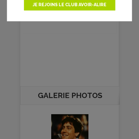
JE REJOINS LE CLUB AVOIR-ALIRE
Myriam Desvergnes
GALERIE PHOTOS