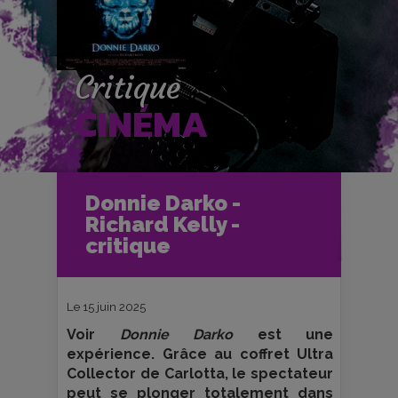
Critique
CINÉMA
Accueil
Cinéma
Donnie Darko -
Critiques et fiches films
Ciné-Club
Richard Kelly -
Donnie Darko - Richard Kelly -
critique
critique
Le 15 juin 2025
Voir
Donnie Darko
est une
expérience. Grâce au coffret Ultra
Collector de Carlotta, le spectateur
peut se plonger totalement dans