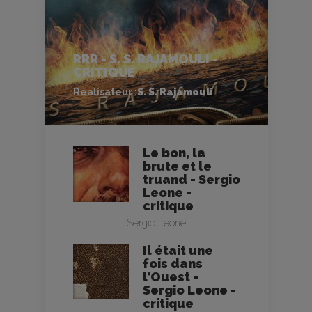
RRR - S. S. RAJAMOULI -
CRITIQUE
Réalisateur :
S. S. Rajamouli
Le bon, la
brute et le
truand - Sergio
Leone -
critique
Sergio Leone
Il était une
fois dans
l’Ouest -
Sergio Leone -
critique