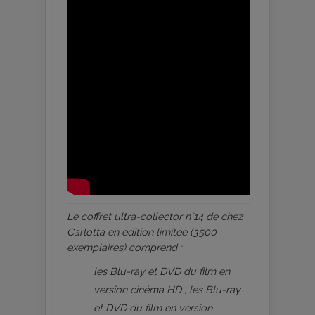
Le coffret ultra-collector n°14 de chez
Carlotta en édition limitée (3500
exemplaires) comprend :
les Blu-ray et DVD du film en
version cinéma HD , les Blu-ray
et DVD du film en version