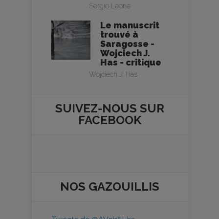
Sergio Leone
Le manuscrit
trouvé à
Saragosse -
Wojciech J.
Has - critique
Wojciech J. Has
SUIVEZ-NOUS SUR
FACEBOOK
NOS
GAZOUILLIS