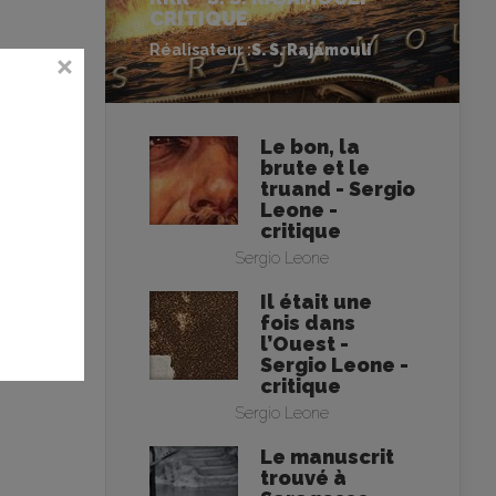
CRITIQUE
Réalisateur :
S. S. Rajamouli
Le bon, la
brute et le
truand - Sergio
Leone -
critique
Sergio Leone
Il était une
fois dans
l’Ouest -
Sergio Leone -
critique
Sergio Leone
Le manuscrit
trouvé à