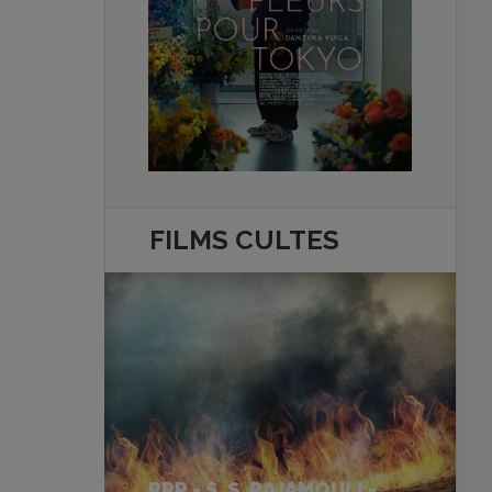
FILMS
CULTES
RRR - S. S. RAJAMOULI -