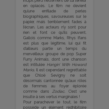
incipit perd nettement de sa teneur
en opiacés. Le film ne devient
qu’une enfilade de perles
biographiques, savoureuses sur le
papier, mais terriblement fades à
l’écran. Les acteurs n’y sont pour
rien et font ce qu’ils peuvent.
Gallois comme Marks, Rhys Ifans
est plus que légitime, lui qui fit
d’ailleurs partie un temps du
merveilleux groupe de pop Super
Furry Animals, dont une chanson
est intitulée
Hangin’ With Howard
Marks
. Il est cependant regrettable
que Chloë Sevigny ne soit
désormais cantonnée qu’aux rôles
de femmes au foyer éplorée
comme dans
Zodiac
. C’est une
insulte à ses vertus marginales !
Pour parachever le tout, le film
possède un élément rédhibitoire