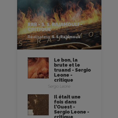
RRR - S. S. RAJAMOULI -
CRITIQUE
Réalisateur :
S. S. Rajamouli
Le bon, la
brute et le
truand - Sergio
Leone -
critique
Sergio Leone
Il était une
fois dans
l’Ouest -
Sergio Leone -
critique