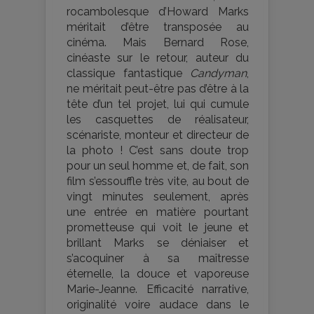
rocambolesque d’Howard Marks
méritait d’être transposée au
cinéma. Mais Bernard Rose,
cinéaste sur le retour, auteur du
classique fantastique
Candyman
,
ne méritait peut-être pas d’être à la
tête d’un tel projet, lui qui cumule
les casquettes de réalisateur,
scénariste, monteur et directeur de
la photo ! C’est sans doute trop
pour un seul homme et, de fait, son
film s’essouffle très vite, au bout de
vingt minutes seulement, après
une entrée en matière pourtant
prometteuse qui voit le jeune et
brillant Marks se déniaiser et
s’acoquiner à sa maîtresse
éternelle, la douce et vaporeuse
Marie-Jeanne. Efficacité narrative,
originalité voire audace dans le