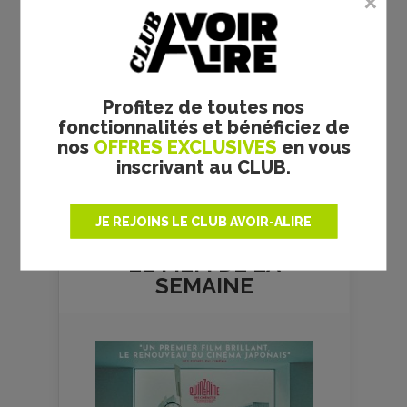
Profitez de toutes nos
fonctionnalités et bénéficiez de
nos
OFFRES EXCLUSIVES
en vous
inscrivant au CLUB.
Plus de films
JE REJOINS LE CLUB AVOIR-ALIRE
LE FILM DE
LA
SEMAINE