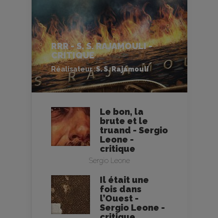
RRR - S. S. RAJAMOULI -
CRITIQUE
Réalisateur :
S. S. Rajamouli
Le bon, la
brute et le
truand - Sergio
Leone -
critique
Sergio Leone
Il était une
fois dans
l’Ouest -
Sergio Leone -
critique