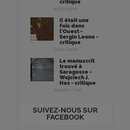
critique
Sergio Leone
Il était une
fois dans
l’Ouest -
Sergio Leone -
critique
Sergio Leone
Le manuscrit
trouvé à
Saragosse -
Wojciech J.
Has - critique
Wojciech J. Has
SUIVEZ-NOUS SUR
FACEBOOK