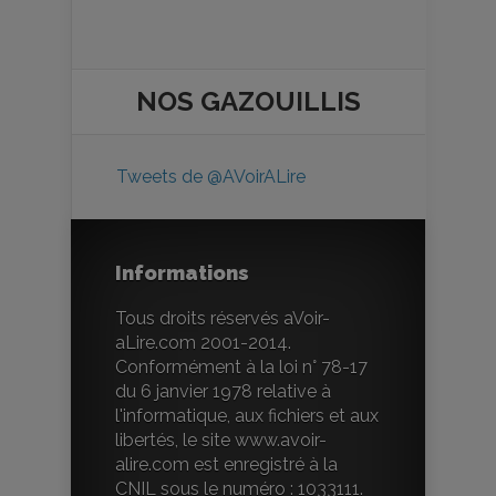
NOS
GAZOUILLIS
Tweets de @AVoirALire
Informations
Tous droits réservés aVoir-
aLire.com 2001-2014.
Conformément à la loi n° 78-17
du 6 janvier 1978 relative à
l'informatique, aux fichiers et aux
libertés, le site www.avoir-
alire.com est enregistré à la
CNIL sous le numéro : 1033111.