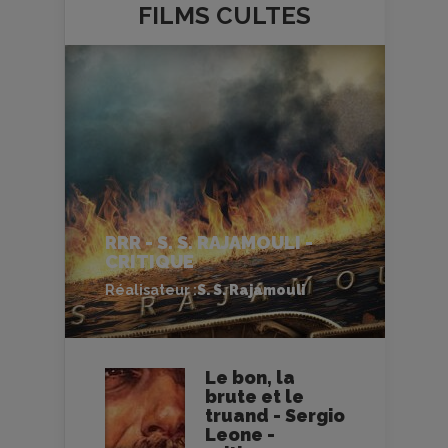
FILMS
CULTES
RRR - S. S. RAJAMOULI -
CRITIQUE
Réalisateur :
S. S. Rajamouli
Le bon, la
brute et le
truand - Sergio
Leone -