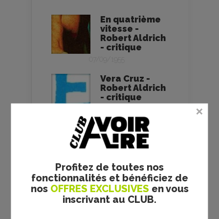
En quatrième
vitesse -
Robert Aldrich
- critique
07/09/1955
Vera Cruz -
Robert Aldrich
- critique
11/05/1955
El Perdido -
Robert Aldrich
- critique
07/06/1961
Profitez de toutes nos
fonctionnalités et bénéficiez de
Feuilles
d’automne (ou
nos
OFFRES EXCLUSIVES
en vous
Tempête
inscrivant au CLUB.
d’automne) -
Robert Aldrich