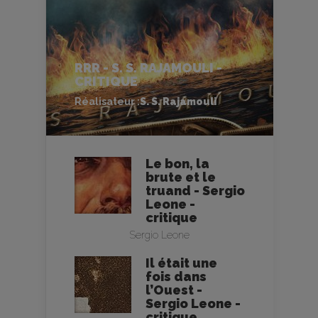
RRR - S. S. RAJAMOULI -
CRITIQUE
Réalisateur :
S. S. Rajamouli
Le bon, la
brute et le
truand - Sergio
Leone -
critique
Sergio Leone
Il était une
fois dans
l’Ouest -
Sergio Leone -
critique