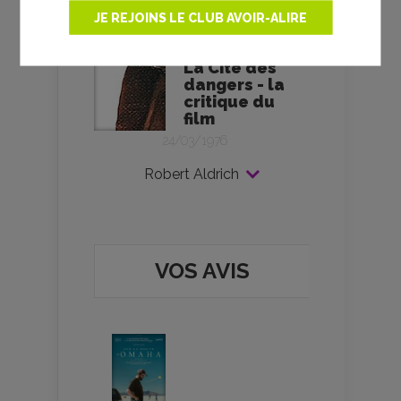
- critique
JE REJOINS LE CLUB AVOIR-ALIRE
01/08/1956
La Cité des
dangers - la
critique du
film
24/03/1976
Robert Aldrich
VOS AVIS