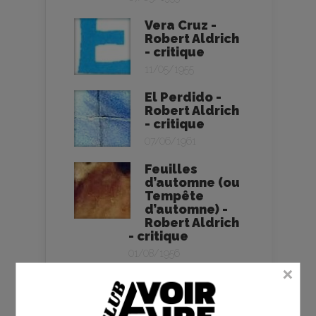
Vera Cruz -
Robert Aldrich
- critique
11/05/1955
El Perdido -
Robert Aldrich
- critique
07/06/1961
Feuilles
d’automne (ou
Tempête
d’automne) -
Robert Aldrich
- critique
01/08/1956
La Cité des
dangers - la
critique du