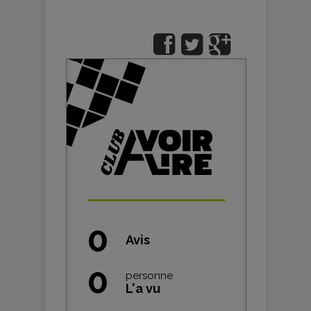
0
Avis
0
personne
L'a vu