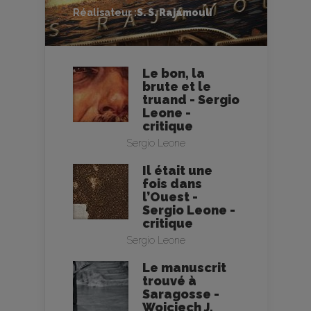
Réalisateur :
S. S. Rajamouli
Le bon, la
brute et le
truand - Sergio
Leone -
critique
Sergio Leone
Il était une
fois dans
l’Ouest -
Sergio Leone -
critique
Sergio Leone
Le manuscrit
trouvé à
Saragosse -
Wojciech J.