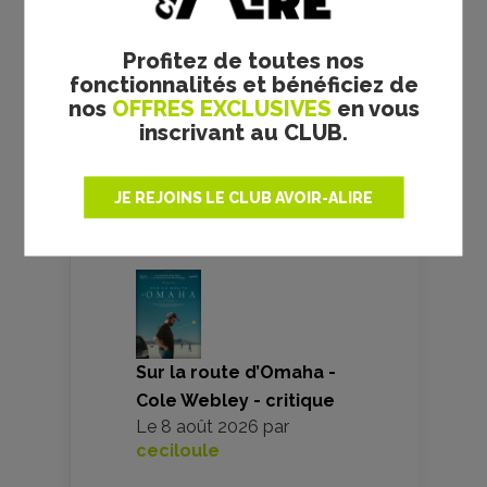
film
24/03/1976
Profitez de toutes nos
Robert Aldrich
fonctionnalités et bénéficiez de
nos
OFFRES EXCLUSIVES
en vous
inscrivant au CLUB.
VOS AVIS
JE REJOINS LE CLUB AVOIR-ALIRE
Sur la route d’Omaha -
Cole Webley - critique
Le
8 août 2026
par
ceciloule