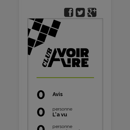
0
Avis
0
personne
L'a vu
0
personne