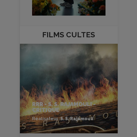
FILMS
CULTES
RRR - S. S. RAJAMOULI -
CRITIQUE
Réalisateur :
S. S. Rajamouli