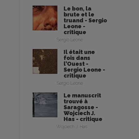
Le bon, la
brute et le
truand - Sergio
Leone -
critique
Sergio Leone
Il était une
fois dans
l’Ouest -
Sergio Leone -
critique
Sergio Leone
Le manuscrit
trouvé à
Saragosse -
Wojciech J.
Has - critique
Wojciech J. Has