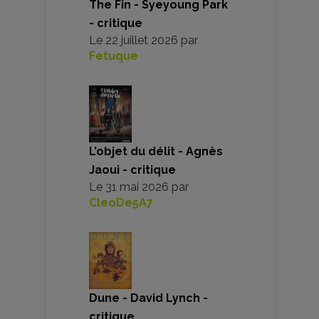
The Fin - Syeyoung Park
- critique
Le
22 juillet 2026
par
Fetuque
L’objet du délit - Agnès
Jaoui - critique
Le
31 mai 2026
par
CleoDe5A7
Dune - David Lynch -
critique