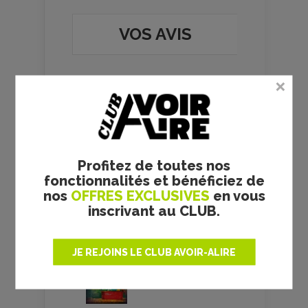
VOS AVIS
Team building - Katia
Profitez de toutes nos
Lanero Zamora -
fonctionnalités et bénéficiez de
critique de la novella
nos
OFFRES EXCLUSIVES
en vous
Le
22 juillet 2026
par
inscrivant au CLUB.
Fetuque
JE REJOINS LE CLUB AVOIR-ALIRE