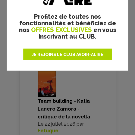
02/07/2014
Profitez de toutes nos
Corneliu Porumboiu
fonctionnalités et bénéficiez de
nos
OFFRES EXCLUSIVES
en vous
inscrivant au CLUB.
VOS AVIS
JE REJOINS LE CLUB AVOIR-ALIRE
Team building - Katia
Lanero Zamora -
critique de la novella
Le
22 juillet 2026
par
Fetuque