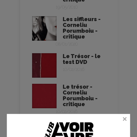
19/05/2010
Les siffleurs -
Corneliu
Porumboiu -
critique
08/01/2020
Le Trésor - le
test DVD
10/02/2016
Le trésor -
Corneliu
Porumboiu -
critique
10/02/2016
Match retour -
la critique du
film