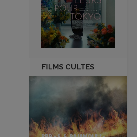
FILMS
CULTES
RRR - S. S. RAJAMOULI -