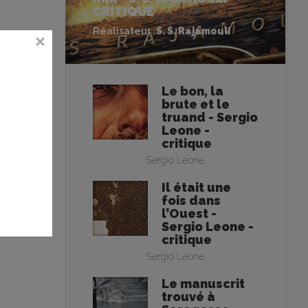
CRITIQUE
Réalisateur :
S. S. Rajamouli
Le bon, la
brute et le
truand - Sergio
Leone -
critique
Sergio Leone
Il était une
fois dans
l’Ouest -
Sergio Leone -
critique
Sergio Leone
Le manuscrit
trouvé à