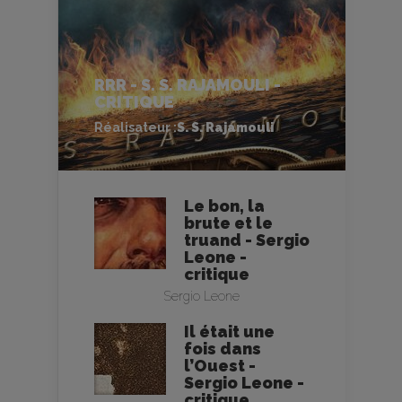
RRR - S. S. RAJAMOULI -
CRITIQUE
Réalisateur :
S. S. Rajamouli
Le bon, la
brute et le
truand - Sergio
Leone -
critique
Sergio Leone
Il était une
fois dans
l’Ouest -
Sergio Leone -
critique