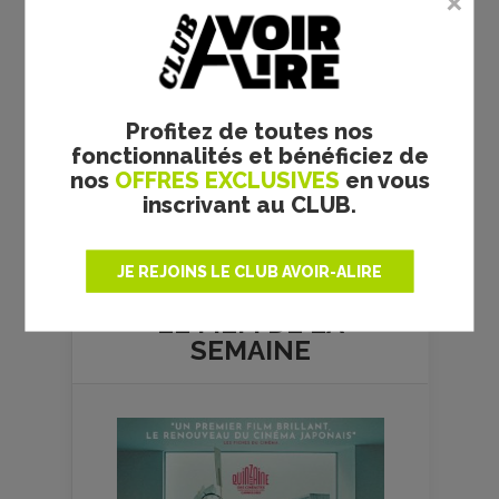
Profitez de toutes nos
fonctionnalités et bénéficiez de
nos
OFFRES EXCLUSIVES
en vous
inscrivant au CLUB.
Plus de films
JE REJOINS LE CLUB AVOIR-ALIRE
LE FILM DE
LA
SEMAINE