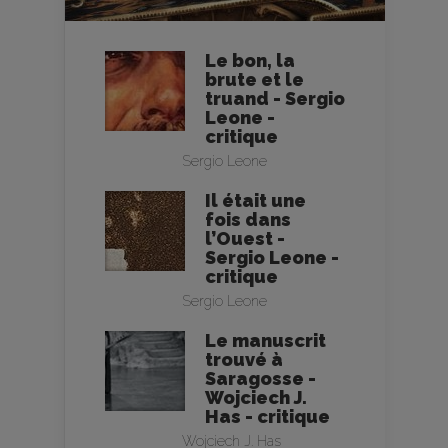
Le bon, la
brute et le
truand - Sergio
Leone -
critique
Sergio Leone
Il était une
fois dans
l’Ouest -
Sergio Leone -
critique
Sergio Leone
Le manuscrit
trouvé à
Saragosse -
Wojciech J.
Has - critique
Wojciech J. Has