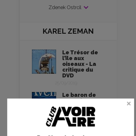
Zdenek Ostrcil
KAREL ZEMAN
Le Trésor de
l’île aux
oiseaux - La
critique du
DVD
25/09/2019
Le baron de
Crac - la
critique du
film et le test
DVD
Voyage dans