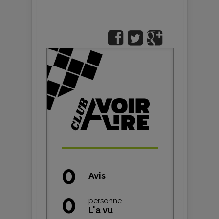
0
Avis
0
personne
L'a vu