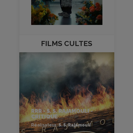
FILMS
CULTES
RRR - S. S. RAJAMOULI -
CRITIQUE
Réalisateur :
S. S. Rajamouli