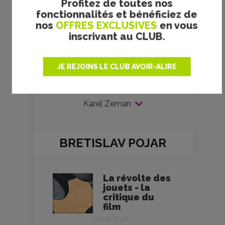
la préhistoire -
Profitez de toutes nos
la critique du
fonctionnalités et bénéficiez de
film et le test
nos
OFFRES EXCLUSIVES
en vous
DVD
inscrivant au CLUB.
Les aventures
fantastiques -
JE REJOINS LE CLUB AVOIR-ALIRE
la critique du
film
Karel Zeman
BRETISLAV POJAR
La révolte des
jouets - la
critique du
film
04/04/2018