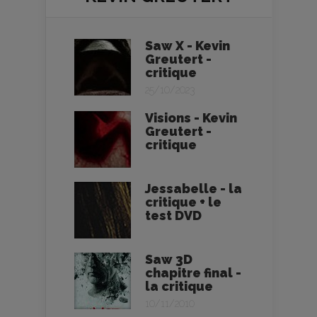
Saw X - Kevin
Greutert -
critique
25/10/2023
Visions - Kevin
Greutert -
critique
Jessabelle - la
critique + le
test DVD
Saw 3D
chapitre final -
la critique
10/11/2010