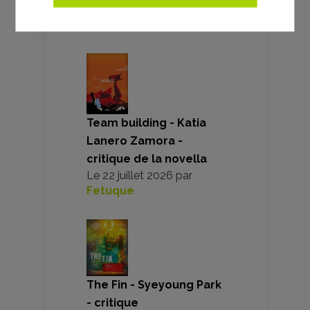
Le
8 août 2026
par
ceciloule
Team building - Katia
Lanero Zamora -
critique de la novella
Le
22 juillet 2026
par
Fetuque
The Fin - Syeyoung Park
- critique