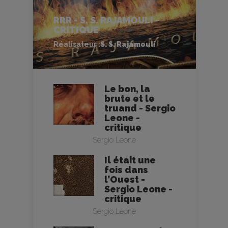
RRR - S. S. RAJAMOULI -
CRITIQUE
Réalisateur :
S. S. Rajamouli
Le bon, la
brute et le
truand - Sergio
Leone -
critique
Sergio Leone
Il était une
fois dans
l’Ouest -
Sergio Leone -
critique
Sergio Leone