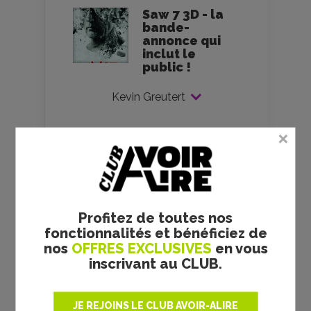
Saw 7 3D - la
bande-
annonce qui
inclut le
public !
Kevin Greutert
VOS AVIS
Profitez de toutes nos
fonctionnalités et bénéficiez de
nos
OFFRES EXCLUSIVES
en vous
inscrivant au CLUB.
Sur la route d’Omaha -
Cole Webley - critique
JE REJOINS LE CLUB AVOIR-ALIRE