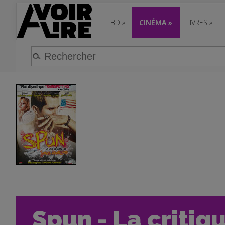
BD
»
CINÉMA
»
LIVRES
»
Spun - La critiq