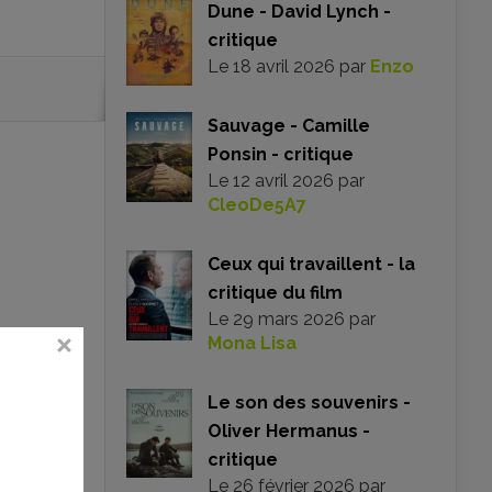
Dune - David Lynch -
critique
Le
18 avril 2026
par
Enzo
Sauvage - Camille
Ponsin - critique
Le
12 avril 2026
par
CleoDe5A7
Ceux qui travaillent - la
critique du film
Le
29 mars 2026
par
Mona Lisa
Le son des souvenirs -
Oliver Hermanus -
critique
Le
26 février 2026
par