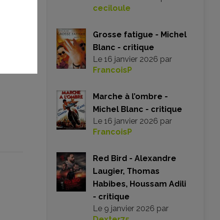
ceciloule
Grosse fatigue - Michel
Blanc - critique
Le
16 janvier 2026
par
FrancoisP
s n’êtes
Marche à l’ombre -
Michel Blanc - critique
Le
16 janvier 2026
par
FrancoisP
Red Bird - Alexandre
Laugier, Thomas
Habibes, Houssam Adili
- critique
Le
9 janvier 2026
par
Dexter75