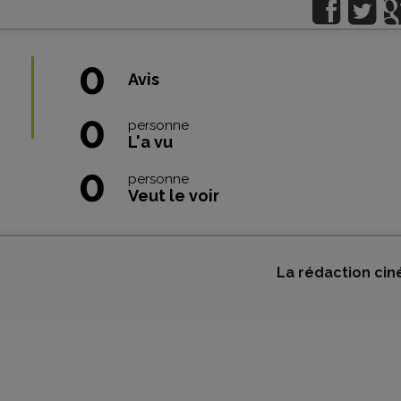
0
Avis
0
personne
L'a vu
0
personne
Veut le voir
La rédaction cin