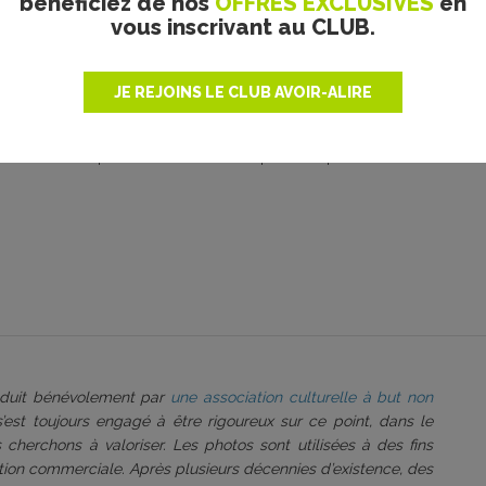
bénéficiez de nos
OFFRES EXCLUSIVES
en
vous inscrivant au CLUB.
JE REJOINS LE CLUB AVOIR-ALIRE
le. Merci d’indiquer ci-dessous l’identifiant personnel qui vous a été fourni. Si vou
roduit bénévolement par
une association culturelle à but non
 s’est toujours engagé à être rigoureux sur ce point, dans le
 cherchons à valoriser. Les photos sont utilisées à des fins
tation commerciale. Après plusieurs décennies d’existence, des