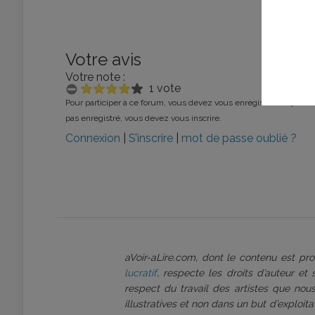
Votre avis
Votre note :
1 vote
Pour participer à ce forum, vous devez vous enregistrer au préalab
pas enregistré, vous devez vous inscrire.
Connexion
|
S’inscrire
|
mot de passe oublié ?
aVoir-aLire.com, dont le contenu est p
lucratif
, respecte les droits d’auteur et
respect du travail des artistes que nous
illustratives et non dans un but d’exploi