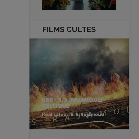
FILMS
CULTES
RRR - S. S. RAJAMOULI -
CRITIQUE
Réalisateur :
S. S. Rajamouli