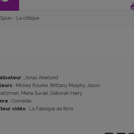
Spun - La critique
alisateur
:
Jonas Akerlund
teurs
:
Mickey Rourke
,
Brittany Murphy
,
Jason
artzman
,
Mena Suvari
,
Deborah Harry
nre
:
Comédie
iteur vidéo
:
La Fabrique de films