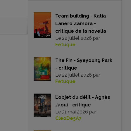
Team building - Katia
Lanero Zamora -
critique de la novella
Le
22 juillet 2026
par
Fetuque
The Fin - Syeyoung Park
- critique
Le
22 juillet 2026
par
Fetuque
L’objet du délit - Agnès
Jaoui - critique
Le
31 mai 2026
par
CleoDe5A7
Copyright La