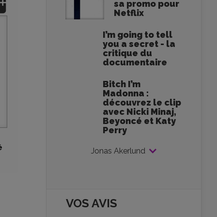
sa promo pour
Netflix
I’m going to tell
you a secret - la
critique du
documentaire
Bitch I’m
Madonna :
découvrez le clip
avec Nicki Minaj,
Beyoncé et Katy
Perry
é
Jonas Akerlund
VOS AVIS