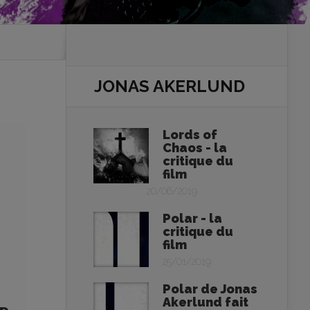
JONAS AKERLUND
Lords of
Chaos - la
critique du
film
20/06/2019
Polar - la
critique du
film
25/01/2019
Polar de Jonas
Akerlund fait