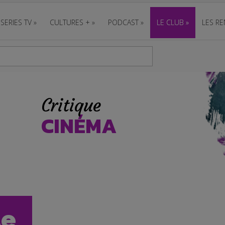
SERIES TV
»
CULTURES +
»
PODCAST
»
LE CLUB
»
LES RE
Critique
CINÉMA
ue