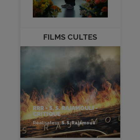
FILMS
CULTES
RRR - S. S. RAJAMOULI -
CRITIQUE
Réalisateur :
S. S. Rajamouli