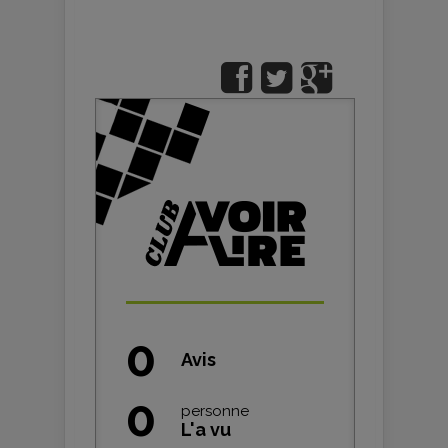
0
Avis
0
personne
L'a vu