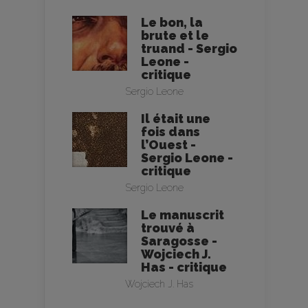
Le bon, la
brute et le
truand - Sergio
Leone -
critique
Sergio Leone
Il était une
fois dans
l’Ouest -
Sergio Leone -
critique
Sergio Leone
Le manuscrit
trouvé à
Saragosse -
Wojciech J.
Has - critique
Wojciech J. Has