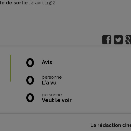
te de sortie
: 4 avril 1952
0
Avis
0
personne
L'a vu
0
personne
Veut le voir
La rédaction cin