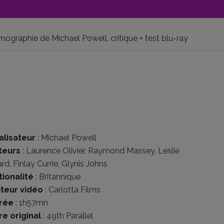
filmographie de Michael Powell, critique + test blu-ray
alisateur
:
Michael Powell
teurs
:
Laurence Olivier
,
Raymond Massey
,
Leslie
rd
,
Finlay Currie
,
Glynis Johns
tionalité
:
Britannique
iteur vidéo
:
Carlotta Films
rée
: 1h57mn
re original
: 49th Parallel