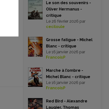
Le son des souvenirs -
Oliver Hermanus -
critique
Le
26 février 2026
par
ceciloule
Grosse fatigue - Michel
Blanc - critique
Le
16 janvier 2026
par
FrancoisP
Marche à l’ombre -
Michel Blanc - critique
Le
16 janvier 2026
par
FrancoisP
Red Bird - Alexandre
Laugier, Thomas