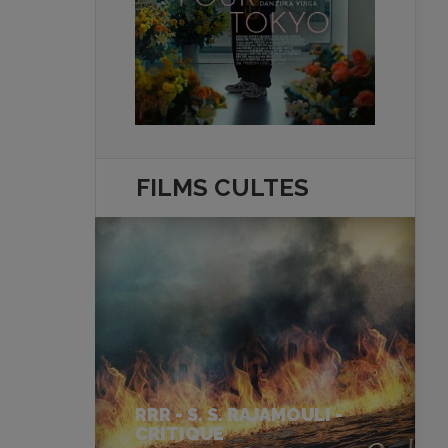
FILMS
CULTES
RRR - S. S. RAJAMOULI -
CRITIQUE