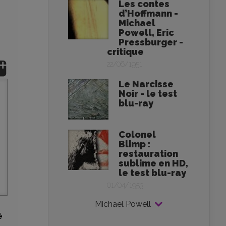
Les contes
d’Hoffmann -
Michael
Powell, Eric
Pressburger -
critique
22/06/1951
Le Narcisse
Noir - le test
blu-ray
Colonel
Blimp :
restauration
sublime en HD,
le test blu-ray
01/04/1953
Michael Powell
é