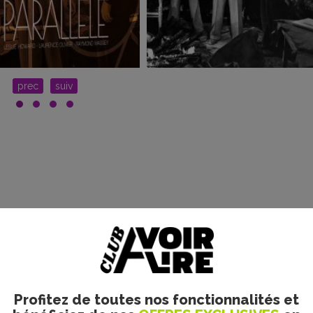
prec
suiv
le. Merci d’indiquer ci-dessous l’identifiant personnel qui vous a été fourni. Si vou
Profitez de toutes nos fonctionnalités et