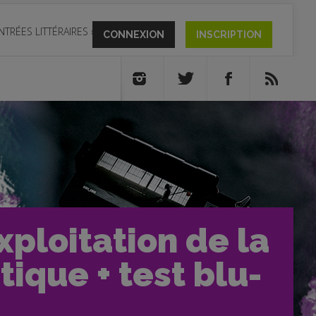
NTRÉES LITTÉRAIRES
»
CONNEXION
INSCRIPTION
xploitation de la
tique + test blu-