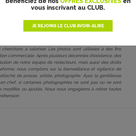
bénéficiez de nos
OFFRES EXCLUSIVES
en
vous inscrivant au CLUB.
JE REJOINS LE CLUB AVOIR-ALIRE
roduit bénévolement par
une association culturelle à but non
 s’est toujours engagé à être rigoureux sur ce point, dans le
 cherchons à valoriser. Les photos sont utilisées à des fins
tation commerciale. Après plusieurs décennies d’existence, des
volution de notre équipe de rédacteurs, mais aussi des droits
ateforme, nous comptons sur la bienveillance et vigilance de
attaché de presse, artiste, photographe. Ayez la gentillesse
 en chef, si certaines photographies ne sont pas ou ne sont
être modifiés ou ajoutés. Nous nous engageons à retirer toutes
réhension.