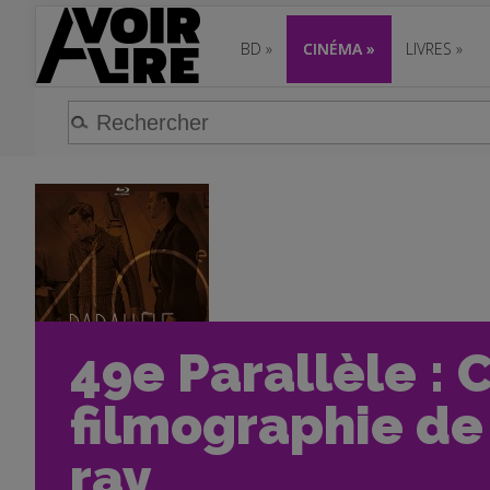
BD
»
CINÉMA
»
LIVRES
»
49e Parallèle : C
filmographie de 
ray