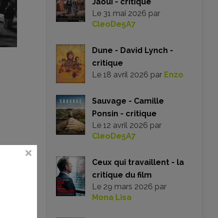
Jaoui - critique
Le
31 mai 2026
par
CleoDe5A7
Dune - David Lynch -
critique
Le
18 avril 2026
par
Enzo
Sauvage - Camille
Ponsin - critique
Le
12 avril 2026
par
CleoDe5A7
Ceux qui travaillent - la
s n’êtes
critique du film
Le
29 mars 2026
par
Mona Lisa