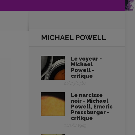
MICHAEL POWELL
Le voyeur -
Michael
Powell -
critique
27/09/1960
Le narcisse
noir - Michael
Powell, Emeric
Pressburger -
critique
20/06/1949