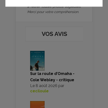
ou ajoutés. Nous nous engageons
à retirer toutes photos litigieuses.
Merci pour votre compréhension.
VOS AVIS
Sur la route d’Omaha -
Cole Webley - critique
Le
8 août 2026
par
ceciloule