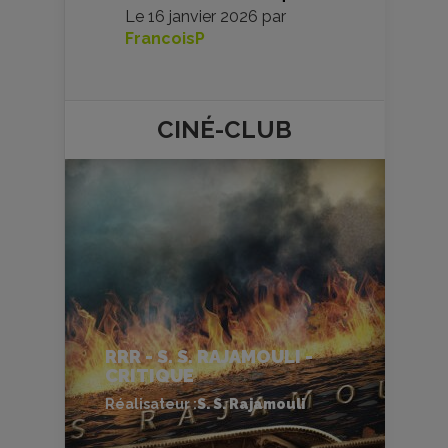
Le
16 janvier 2026
par
FrancoisP
CINÉ-
CLUB
RRR - S. S. RAJAMOULI -
CRITIQUE
Réalisateur :
S. S. Rajamouli