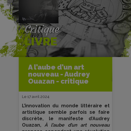
Critique
LIVRE
Accueil
Livres
Critiques livres
A l’aube d’un art
A l’aube d’un art nouveau - Audrey
nouveau - Audrey
Ouazan - critique
Ouazan - critique
Le 17 avril 2024
L’innovation du monde littéraire et
artistique semble parfois se faire
discrète, le manifeste d’Audrey
Ouazan,
À l’aube d’un art nouveau