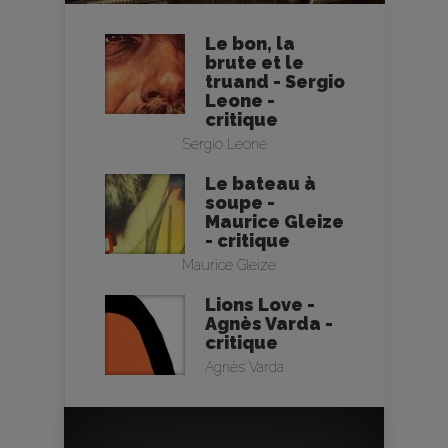
Le bon, la
brute et le
truand - Sergio
Leone -
critique
Sergio Leone
Le bateau à
soupe -
Maurice Gleize
- critique
Maurice Gleize
Lions Love -
Agnès Varda -
critique
Agnès Varda