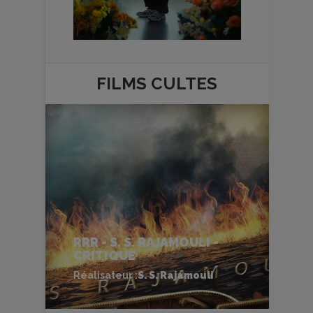
FILMS
CULTES
RRR - S. S. RAJAMOULI -
CRITIQUE
Réalisateur :
S. S. Rajamouli