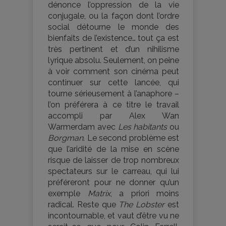
dénonce l’oppression de la vie
conjugale, ou la façon dont l’ordre
social détourne le monde des
bienfaits de l’existence… tout ça est
très pertinent et d’un nihilisme
lyrique absolu. Seulement, on peine
à voir comment son cinéma peut
continuer sur cette lancée, qui
tourne sérieusement à l’anaphore –
l’on préférera à ce titre le travail
accompli par Alex Wan
Warmerdam avec
Les habitants
ou
Borgman
. Le second problème est
que l’aridité de la mise en scène
risque de laisser de trop nombreux
spectateurs sur le carreau, qui lui
préféreront pour ne donner qu’un
exemple
Matrix
, a priori moins
radical. Reste que
The Lobster
est
incontournable, et vaut d’être vu ne