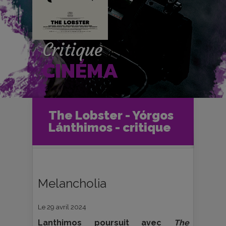
Critique
CINÉMA
Accueil
Cinéma
The Lobster - Yórgos
Critiques et fiches films
Ciné-Club
Lánthimos - critique
The Lobster - Yórgos Lánthimos -
critique
Melancholia
Le 29 avril 2024
Lanthimos poursuit avec
The