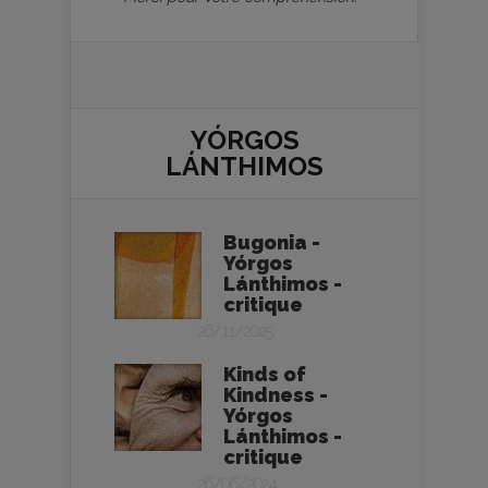
YÓRGOS
LÁNTHIMOS
Bugonia -
Yórgos
Lánthimos -
critique
26/11/2025
Kinds of
Kindness -
Yórgos
Lánthimos -
critique
26/06/2024