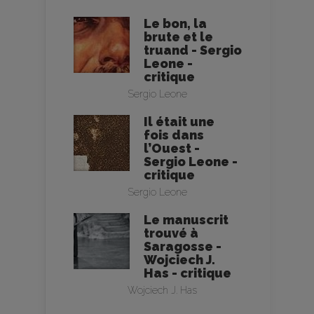
Le bon, la
brute et le
truand - Sergio
Leone -
critique
Sergio Leone
Il était une
fois dans
l’Ouest -
Sergio Leone -
critique
Sergio Leone
Le manuscrit
trouvé à
Saragosse -
Wojciech J.
Has - critique
Wojciech J. Has