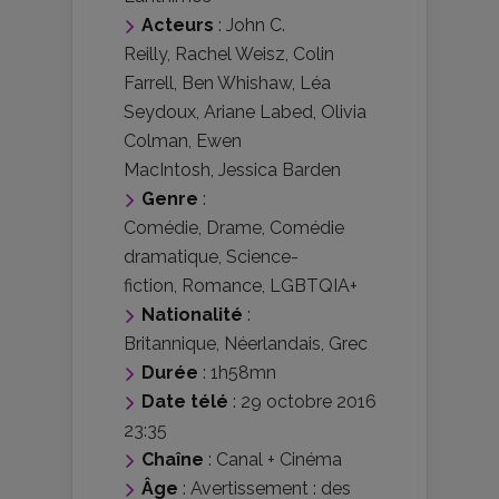
Acteurs
:
John C.
Reilly
,
Rachel Weisz
,
Colin
Farrell
,
Ben Whishaw
,
Léa
Seydoux
,
Ariane Labed
,
Olivia
Colman
,
Ewen
MacIntosh
,
Jessica Barden
Genre
:
Comédie
,
Drame
,
Comédie
dramatique
,
Science-
fiction
,
Romance
,
LGBTQIA+
Nationalité
:
Britannique
,
Néerlandais
,
Grec
Durée
: 1h58mn
Date télé
: 29 octobre 2016
23:35
Chaîne
: Canal + Cinéma
Âge
:
Avertissement : des