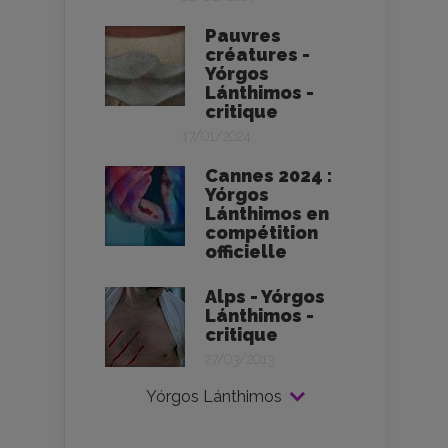
Pauvres
créatures -
Yórgos
Lánthimos -
critique
17/01/2024
Cannes 2024 :
Yórgos
Lánthimos en
compétition
officielle
Alps - Yórgos
Lánthimos -
critique
27/03/2013
Yórgos Lánthimos