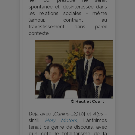
rien ou presque ne serait
spontanée et désintéressée dans
les relations sociales - même
l’amour, contraint au
travestissement dans pareil
contexte.
© Haut et Court
Déjà avec [
Canine
-12310] et
Alps
–
simili
Holy Motors
, Lánthimos
tenait ce genre de discours, avec
d’un côté le totalitarisme de la