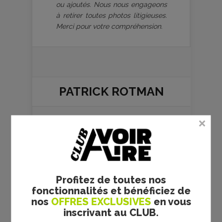
ou ajoutés. Nous nous engageons
à retirer toutes photos litigieuses.
Merci pour votre compréhension.
PATRICK ROTMAN
Le Pouvoir - le
DVD sur les
premiers pas
de François
Hollande à
l’Elysée
Profitez de toutes nos
fonctionnalités et bénéficiez de
Le pouvoir - la
nos
OFFRES EXCLUSIVES
en vous
critique du
inscrivant au CLUB.
documentaire