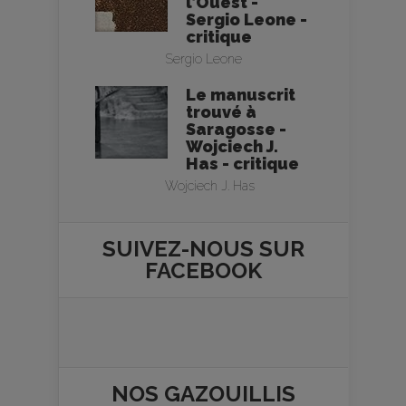
l’Ouest -
Sergio Leone -
critique
Sergio Leone
Le manuscrit
trouvé à
Saragosse -
Wojciech J.
Has - critique
Wojciech J. Has
SUIVEZ-NOUS SUR
FACEBOOK
NOS
GAZOUILLIS