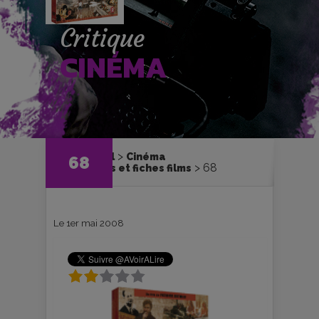
Critique
CINÉMA
Accueil
Cinéma
68
68
Critiques et fiches films
Le 1er mai 2008