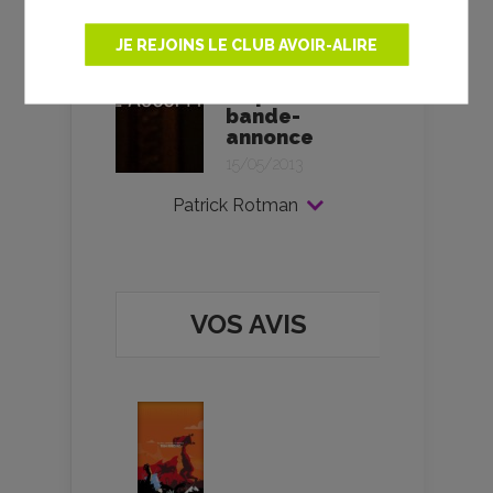
sur François
Hollande
JE REJOINS LE CLUB AVOIR-ALIRE
15/05/2013
Le pouvoir - la
bande-
annonce
15/05/2013
Patrick Rotman
VOS AVIS