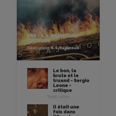
RRR - S. S. RAJAMOULI -
CRITIQUE
Réalisateur :
S. S. Rajamouli
Le bon, la
brute et le
truand - Sergio
Leone -
critique
Sergio Leone
Il était une
fois dans