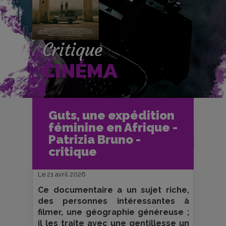
Critique
CINÉMA
Accueil
Cinéma
Guts, une expédition
Critiques et fiches films
féminine en Afrique -
Guts, une expédition féminine en
Afrique - Patrizia Bruno - critique
Patrizia Bruno -
critique
Le 21 avril 2026
Ce documentaire a un sujet riche,
des personnes intéressantes à
filmer, une géographie généreuse ;
il les traite avec une gentillesse un