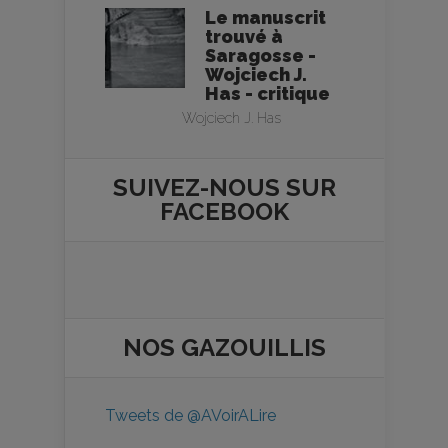
Le manuscrit
trouvé à
Saragosse -
Wojciech J.
Has - critique
Wojciech J. Has
SUIVEZ-NOUS SUR
FACEBOOK
NOS
GAZOUILLIS
Tweets de @AVoirALire