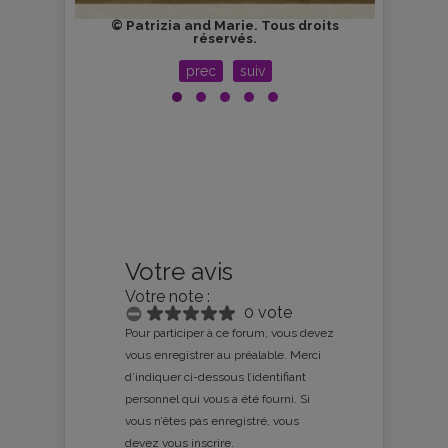
roits
© Patrizia and Marie. Tous droits
© P
réservés.
prec
suiv
Votre avis
Votre note :
0 vote
Pour participer à ce forum, vous devez
vous enregistrer au préalable. Merci
d’indiquer ci-dessous l’identifiant
personnel qui vous a été fourni. Si
vous n’êtes pas enregistré, vous
devez vous inscrire.