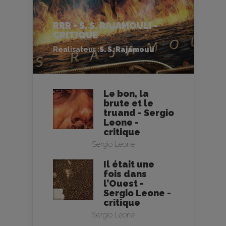
RRR - S. S. RAJAMOULI -
CRITIQUE
Réalisateur :
S. S. Rajamouli
Le bon, la
brute et le
truand - Sergio
Leone -
critique
Sergio Leone
Il était une
fois dans
l’Ouest -
Sergio Leone -
critique
Sergio Leone