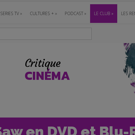
SERIES TV
»
CULTURES +
»
PODCAST
»
LE CLUB
»
LES RE
Critique
CINÉMA
 Saw en DVD et Blu-