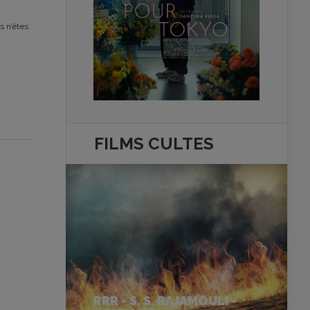
s n’êtes
FILMS
CULTES
RRR - S. S. RAJAMOULI -