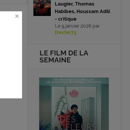
Laugier, Thomas
Habibes, Houssam Adili
- critique
Le
9 janvier 2026
par
Dexter75
LE FILM DE
LA
SEMAINE