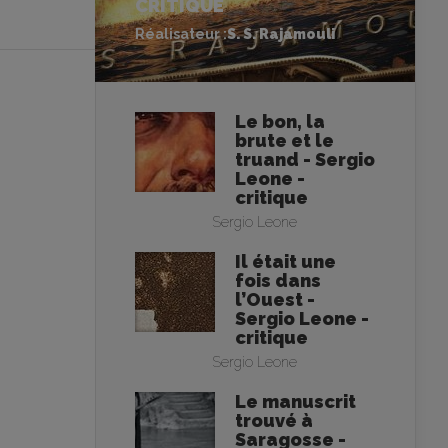
CRITIQUE
Réalisateur :
S. S. Rajamouli
Le bon, la
brute et le
truand - Sergio
Leone -
critique
Sergio Leone
Il était une
fois dans
l’Ouest -
Sergio Leone -
critique
Sergio Leone
Le manuscrit
trouvé à
Saragosse -