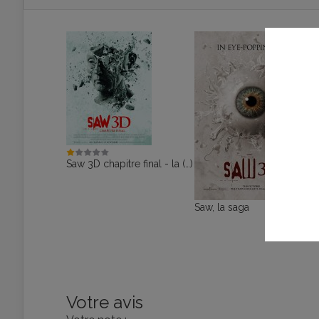
Saw 3D chapitre final - la (…)
Saw, la saga
Votre avis