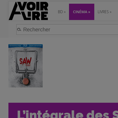
BD
»
CINÉMA
»
LIVRES
»
L’intégrale des